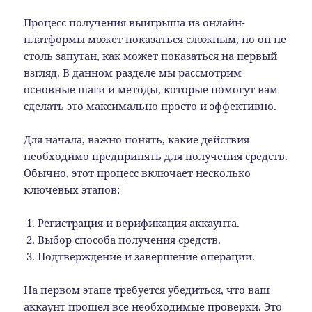
Процесс получения выигрыша из онлайн-
платформы может показаться сложным, но он не
столь запутан, как может показаться на первый
взгляд. В данном разделе мы рассмотрим
основные шаги и методы, которые помогут вам
сделать это максимально просто и эффективно.
Для начала, важно понять, какие действия
необходимо предпринять для получения средств.
Обычно, этот процесс включает несколько
ключевых этапов:
Регистрация и верификация аккаунта.
Выбор способа получения средств.
Подтверждение и завершение операции.
На первом этапе требуется убедиться, что ваш
аккаунт прошел все необходимые проверки. Это