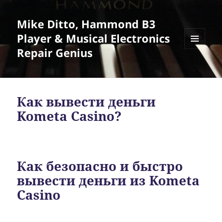
Mike Ditto, Hammond B3
Player & Musical Electronics
Repair Genius
MENU
AND
WIDGETS
Как вывести деньги
Kometa Casino?
Как безопасно и быстро
вывести деньги из Kometa
Casino