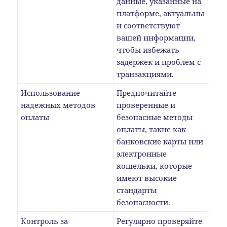
данные, указанные на
платформе, актуальны
и соответствуют
вашей информации,
чтобы избежать
задержек и проблем с
транзакциями.
Использование
Предпочитайте
надежных методов
проверенные и
оплаты
безопасные методы
оплаты, такие как
банковские карты или
электронные
кошельки, которые
имеют высокие
стандарты
безопасности.
Контроль за
Регулярно проверяйте