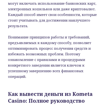
могут включать использование банковских карт,
электронных кошельков или даже криптовалют.
Каждый способ имеет свои особенности, которые
стоит учитывать для достижения наилучшего
результата.
Понимание принципов работы и требований,
предъявляемых к каждому способу, позволяет
оптимизировать процесс получения средств и
избежать возможных проблем. Поэтому
ознакомление с правилами и процедурами
конкретного заведения является ключом к
успешному завершению всех финансовых
операций.
Как вывести деньги из Kometa
Casino: Полное руководство