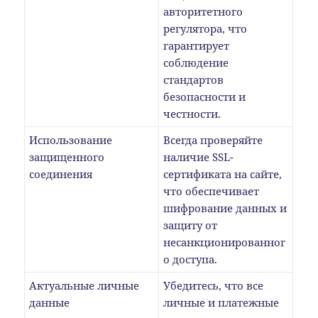
авторитетного
регулятора, что
гарантирует
соблюдение
стандартов
безопасности и
честности.
Использование
Всегда проверяйте
защищенного
наличие SSL-
соединения
сертификата на сайте,
что обеспечивает
шифрование данных и
защиту от
несанкционированног
о доступа.
Актуальные личные
Убедитесь, что все
данные
личные и платежные