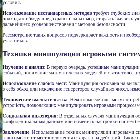
условия.
Использование нестандартных методов
требует глубоких зна
подходы к обходу предохранительных мер, стараясь выявить уяз
дальнейшего усовершенствования методов безопасности.
Рассмотрение таких вопросов подчеркивает важность и необход
участников.
Техники манипуляции игровыми систе
Изучение и анализ
: В первую очередь, успешные манипуляции
событий, понимание математических моделей и статистических
Использование слабых мест
: Манипуляция основана на выявл
в себя обход или искажение генераторов случайных чисел, изм
Технические вмешательства
: Некоторые методы могут потре
устройств, позволяющих манипулировать игровыми процессами
Социальная инженерия
: В отдельных случаях манипуляция ос
конфиденциальным данным или изменить настройки систем без
Заключение
: Использование техник манипуляции игровыми сис
зависимости от местоположения и характера действий. Такие п