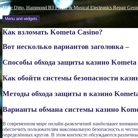
Skip
Mike Ditto, Hammond B3 Player & Musical Electronics Repair Geni
to
content
Menu and widgets
Как взломать Kometa Casino?
Вот несколько вариантов заголовка –
Способы обхода защиты казино Kometa
Как обойти системы безопасности кази
Методы обхода защиты в казино Komet
Варианты обмана системы казино Kom
В современном мире онлайн-развлечений наибольшее внимание
обеспечить пользователям максимальную безопасность и честн
определённых кругов. В этом контексте обсуждаются различны