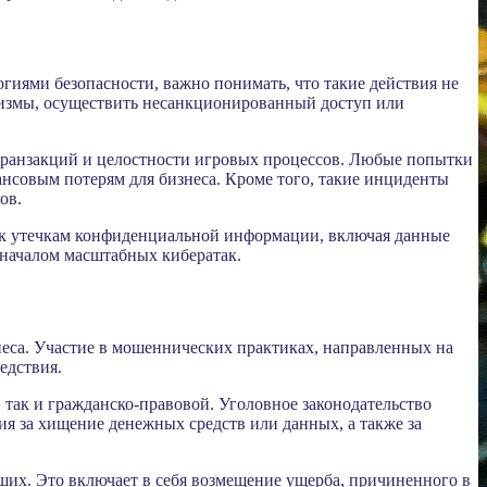
гиями безопасности, важно понимать, что такие действия не
низмы, осуществить несанкционированный доступ или
транзакций и целостности игровых процессов. Любые попытки
ансовым потерям для бизнеса. Кроме того, такие инциденты
ов.
и к утечкам конфиденциальной информации, включая данные
 началом масштабных кибератак.
неса. Участие в мошеннических практиках, направленных на
едствия.
, так и гражданско-правовой. Уголовное законодательство
я за хищение денежных средств или данных, а также за
ших. Это включает в себя возмещение ущерба, причиненного в