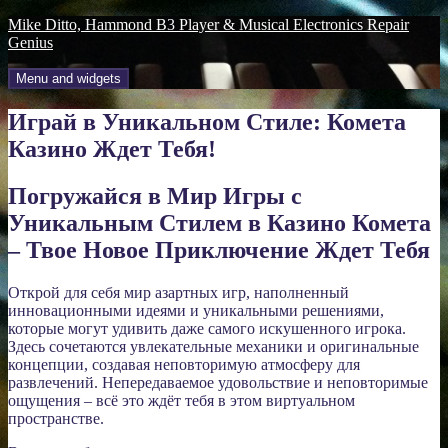
Skip
Mike Ditto, Hammond B3 Player & Musical Electronics Repair
to
Genius
content
Menu and widgets
Играй в Уникальном Стиле: Комета
Казино Ждет Тебя!
Погружайся в Мир Игры с
Уникальным Стилем в Казино Комета
– Твое Новое Приключение Ждет Тебя
Открой для себя мир азартных игр, наполненный
инновационными идеями и уникальными решениями,
которые могут удивить даже самого искушенного игрока.
Здесь сочетаются увлекательные механики и оригинальные
концепции, создавая неповторимую атмосферу для
развлечений. Непередаваемое удовольствие и неповторимые
ощущения – всё это ждёт тебя в этом виртуальном
пространстве.