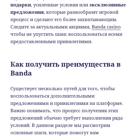
подарки
, усиленные условия или
эксклюзивные
предложения
, которые разнообразят игровой
процесс и сделают его более захватывающим.
Следите за актуальными акциями,
Banda casino
чтобы не упустить шанс воспользоваться всеми
предоставленными привилегиями.
Как получить преимущества в
Banda
Существует несколько путей для того, чтобы
воспользоваться дополнительными
предложениями и привилегиями на платформе.
Важно понимать, что процесс получения этих
предложений обычно требует выполнения ряда
условий. В данном разделе мы рассмотрим
основные шаги, которые помогут вам