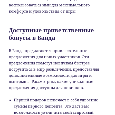
воспользоваться ими для максимального
комфорта и удовольствия от игры.
Доступные приветственные
бонусы в Банда
В Банда предлагаются привлекательные
предложения для новых участников. Эти
предложения помогут новичкам быстрее
погрузиться в мир развлечений, предоставляя
дополнительные возможности для игры и
выигрыша. Рассмотрим, какие уникальные
предложения доступны для новичков.
Первый подарок включает в себя удвоение
суммы первого депозита. Это даст вам
возможность увеличить свой стартовый