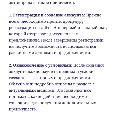
активировать такие привилегии.
1. Регистрация и создание аккаунта:
Прежде
всего, необходимо пройти процедуру
регистрации на сайте. Это первый и важный шаг,
который открывает доступ ко всем
предложениям. После завершения регистрации
вы получите возможность воспользоваться
различными акциями и предложениями.
2. Ознакомление с условиями:
После создания
аккаунта важно изучить правила и условия,
связанные с активными предложениями.
Обычно они подробно описаны в разделе с
актуальными акциями. Это позволит вам
понимать, какие действия необходимо
совершить для получения дополнительных
преимуществ.