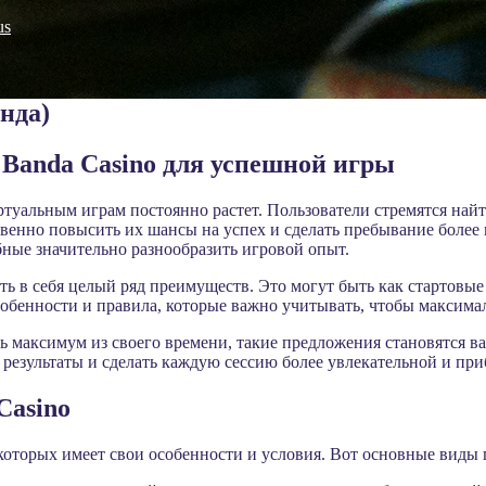
us
нда)
 Banda Casino для успешной игры
туальным играм постоянно растет. Пользователи стремятся найт
твенно повысить их шансы на успех и сделать пребывание более
ные значительно разнообразить игровой опыт.
 в себя целый ряд преимуществ. Это могут быть как стартовые
обенности и правила, которые важно учитывать, чтобы максима
ечь максимум из своего времени, такие предложения становятся 
результаты и сделать каждую сессию более увлекательной и пр
Casino
которых имеет свои особенности и условия. Вот основные виды