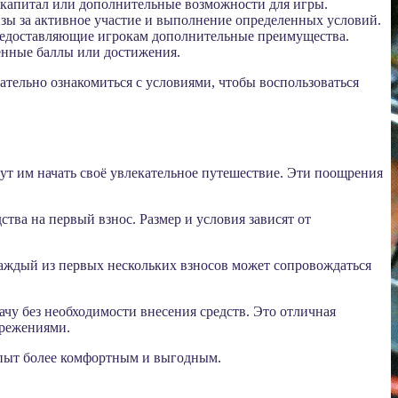
й капитал или дополнительные возможности для игры.
изы за активное участие и выполнение определенных условий.
редоставляющие игрокам дополнительные преимущества.
енные баллы или достижения.
тельно ознакомиться с условиями, чтобы воспользоваться
ут им начать своё увлекательное путешествие. Эти поощрения
тва на первый взнос. Размер и условия зависят от
 каждый из первых нескольких взносов может сопровождаться
чу без необходимости внесения средств. Это отличная
ережениями.
опыт более комфортным и выгодным.