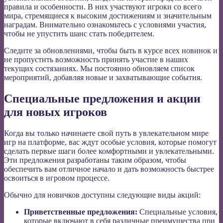
правила и особенности. В них участвуют игроки со всего
мира, стремящиеся к высоким достижениям и значительным
наградам. Внимательно ознакомьтесь с условиями участия,
чтобы не упустить шанс стать победителем.
Следите за обновлениями, чтобы быть в курсе всех новинок и
не пропустить возможность принять участие в наших
текущих состязаниях. Мы постоянно обновляем список
мероприятий, добавляя новые и захватывающие события.
Специальные предложения и акции
для новых игроков
Когда вы только начинаете свой путь в увлекательном мире
игр на платформе, вас ждут особые условия, которые помогут
сделать первые шаги более комфортными и увлекательными.
Эти предложения разработаны таким образом, чтобы
обеспечить вам отличное начало и дать возможность быстрее
освоиться в игровом процессе.
Обычно для новичков доступны следующие виды акций:
Приветственные предложения:
Специальные условия,
которые включают в себя различные преимущества при