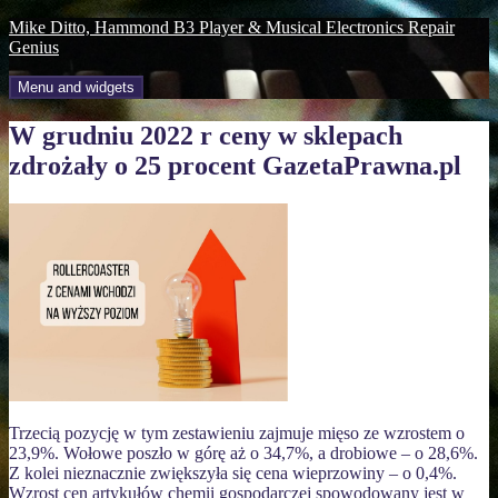
Skip
Mike Ditto, Hammond B3 Player & Musical Electronics Repair
to
Genius
content
Menu and widgets
W grudniu 2022 r ceny w sklepach
zdrożały o 25 procent GazetaPrawna.pl
Trzecią pozycję w tym zestawieniu zajmuje mięso ze wzrostem o
23,9%. Wołowe poszło w górę aż o 34,7%, a drobiowe – o 28,6%.
Z kolei nieznacznie zwiększyła się cena wieprzowiny – o 0,4%.
Wzrost cen artykułów chemii gospodarczej spowodowany jest w