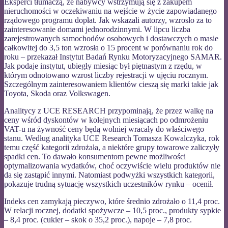
Eksperci tłumaczą, że nabywcy wstrzymują się z zakupem
nieruchomości w oczekiwaniu na wejście w życie zapowiadanego
rządowego programu dopłat. Jak wskazali autorzy, wzrosło za to
zainteresowanie domami jednorodzinnymi. W lipcu liczba
zarejestrowanych samochodów osobowych i dostawczych o masie
całkowitej do 3,5 ton wzrosła o 15 procent w porównaniu rok do
roku – przekazał Instytut Badań Rynku Motoryzacyjnego SAMAR.
Jak podaje instytut, ubiegły miesiąc był piętnastym z rzędu, w
którym odnotowano wzrost liczby rejestracji w ujęciu rocznym.
Szczególnym zainteresowaniem klientów cieszą się marki takie jak
Toyota, Skoda oraz Volkswagen.
Analitycy z UCE RESEARCH przypominają, że przez walkę na
ceny wśród dyskontów w kolejnych miesiącach po odmrożeniu
VAT-u na żywność ceny będą wolniej wracały do właściwego
stanu. Według analityka UCE Research Tomasza Kowalczyka, rok
temu część kategorii zdrożała, a niektóre grupy towarowe zaliczyły
spadki cen. To dawało konsumentom pewne możliwości
optymalizowania wydatków, choć oczywiście wielu produktów nie
da się zastąpić innymi. Natomiast podwyżki wszystkich kategorii,
pokazuje trudną sytuację wszystkich uczestników rynku – ocenił.
Indeks cen zamykają pieczywo, które średnio zdrożało o 11,4 proc.
W relacji rocznej, dodatki spożywcze – 10,5 proc., produkty sypkie
– 8,4 proc. (cukier – skok o 35,2 proc.), napoje – 7,8 proc.