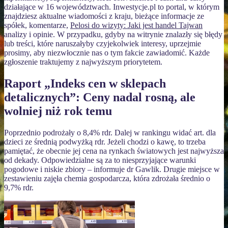
działające w 16 województwach. Inwestycje.pl to portal, w którym
znajdziesz aktualne wiadomości z kraju, bieżące informacje ze
spółek, komentarze,
Pelosi do wizyty: Jaki jest handel Tajwan
analizy i opinie. W przypadku, gdyby na witrynie znalazły się błędy
lub treści, które naruszałyby czyjekolwiek interesy, uprzejmie
prosimy, aby niezwłocznie nas o tym fakcie zawiadomić. Każde
zgłoszenie traktujemy z najwyższym priorytetem.
Raport „Indeks cen w sklepach
detalicznych”: Ceny nadal rosną, ale
wolniej niż rok temu
Poprzednio podrożały o 8,4% rdr. Dalej w rankingu widać art. dla
dzieci ze średnią podwyżką rdr. Jeżeli chodzi o kawę, to trzeba
pamiętać, że obecnie jej cena na rynkach światowych jest najwyższa
od dekady. Odpowiedzialne są za to niesprzyjające warunki
pogodowe i niskie zbiory – informuje dr Gawlik. Drugie miejsce w
zestawieniu zajęła chemia gospodarcza, która zdrożała średnio o
9,7% rdr.