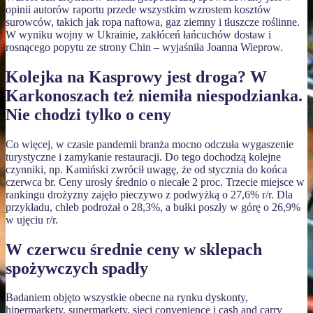
opinii autorów raportu przede wszystkim wzrostem kosztów
surowców, takich jak ropa naftowa, gaz ziemny i tłuszcze roślinne.
W wyniku wojny w Ukrainie, zakłóceń łańcuchów dostaw i
rosnącego popytu ze strony Chin – wyjaśniła Joanna Wieprow.
Kolejka na Kasprowy jest droga? W
Karkonoszach też niemiła niespodzianka.
Nie chodzi tylko o ceny
Co więcej, w czasie pandemii branża mocno odczuła wygaszenie
turystyczne i zamykanie restauracji. Do tego dochodzą kolejne
czynniki, np. Kamiński zwrócił uwagę, że od stycznia do końca
czerwca br. Ceny urosły średnio o niecałe 2 proc. Trzecie miejsce w
rankingu drożyzny zajęło pieczywo z podwyżką o 27,6% r/r. Dla
przykładu, chleb podrożał o 28,3%, a bułki poszły w górę o 26,9%
w ujęciu r/r.
W czerwcu średnie ceny w sklepach
spożywczych spadły
Badaniem objęto wszystkie obecne na rynku dyskonty,
hipermarkety, supermarkety, sieci convenience i cash and carry