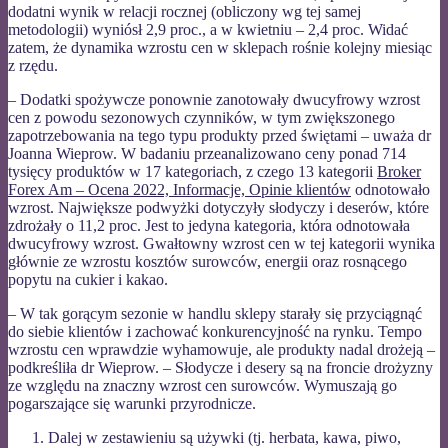
dodatni wynik w relacji rocznej (obliczony wg tej samej
metodologii) wyniósł 2,9 proc., a w kwietniu – 2,4 proc. Widać
zatem, że dynamika wzrostu cen w sklepach rośnie kolejny miesiąc
z rzędu.
– Dodatki spożywcze ponownie zanotowały dwucyfrowy wzrost
cen z powodu sezonowych czynników, w tym zwiększonego
zapotrzebowania na tego typu produkty przed świętami – uważa dr
Joanna Wieprow. W badaniu przeanalizowano ceny ponad 714
tysięcy produktów w 17 kategoriach, z czego 13 kategorii
Broker
Forex Am – Ocena 2022, Informacje, Opinie klientów
odnotowało
wzrost. Największe podwyżki dotyczyły słodyczy i deserów, które
zdrożały o 11,2 proc. Jest to jedyna kategoria, która odnotowała
dwucyfrowy wzrost. Gwałtowny wzrost cen w tej kategorii wynika
głównie ze wzrostu kosztów surowców, energii oraz rosnącego
popytu na cukier i kakao.
– W tak gorącym sezonie w handlu sklepy starały się przyciągnąć
do siebie klientów i zachować konkurencyjność na rynku. Tempo
wzrostu cen wprawdzie wyhamowuje, ale produkty nadal drożeją –
podkreśliła dr Wieprow. – Słodycze i desery są na froncie drożyzny
ze względu na znaczny wzrost cen surowców. Wymuszają go
pogarszające się warunki przyrodnicze.
Dalej w zestawieniu są używki (tj. herbata, kawa, piwo,