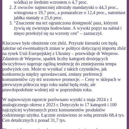
wódka) ze średnim wzrostem o 4,7 proc.
Z owoców najmocniej zdrożały mandarynki o 44,3 proc.,
winogrona o 19,7 proc, a pomarańcze o 12,4 proc., natomiast
jabłka staniały o 25,6 proc.
“Znaczenie ma też ograniczona dostępność pasz, którymi
żywią się zwierzęta hodowlane. A wysoki popyt na nabiał i
mięso przełożył się na wzrosty cen” – zaznaczył.
Kluczowe było obniżenie cen zbóż. Przyszłe kierunki cen będą
zależne od ewentualnych zmian w polityce dotyczącej importu zbóż
na rynek Unii Europejskiej z Ukrainy – przewiduje dr Wieprow.
Zdaniem dr Wieprow, spadek liczby kategorii drożejących
dwucyfrowo sugeruje ogólną tendencję do zmniejszenia tempa
podwyżek cen. Może to wynikać z takich czynników, jak
konkurencja między sprzedawcami, zmiany preferencji
konsumentów czy też sezonowe promocje. – Ceny w sklepach w
pierwszym półroczu tego roku nadal będą rosły, ale
prawdopodobnie wolniej niż w poprzednim roku.
W najnowszym raporcie porównano wyniki z maja 2024 r. I
analogicznego okresu z 2023 r. Dotyczyło to 17 kategorii i 100
najczęściej wybieranych przez konsumentów produktów
codziennego użytku. Łącznie zestawiono ze sobą przeszło 68,4 tys.
Cen detalicznych z ponad 31,7 tys.