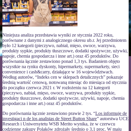
Niniejsza analiza przedstawia wyniki ze stycznia 2022 roku,
porównane z danymi z analogicznego okresu ub.r. Jej przedmiotem
było 12 kategorii (pieczywo, nabiał, mięso, owoce, warzywa,
produkty sypkie, produkty tłuszczowe, dodatki spożywcze, używki,
napoje, chemia gospodarcza i inne art.) oraz 45 produktów. Do
porównania łącznie zestawiono ponad 1,3 tys. Badaniem objęto
wszystkie na rynku dyskonty, hipermarkety, supermarkety, sieci
convenience i cash&carry, działające w 16 województwach.
Według autorów, “Indeks cen w sklepach detalicznych” pokazuje
średnią wartość cenową, notowaną miesiąc do miesiąca od stycznia
do początku czerwca 2021 r. W rozłożeniu na 12 kategorii
(pieczywo, nabiał, mięso, owoce, warzywa, produkty sypkie,
produkty tłuszczowe, dodatki spożywcze, używki, napoje, chemia
gospodarcza i inne art.) oraz 45 produktów.
Do porównania łącznie zestawiono prawie 2 tys. “
Los informuje de
investigaci n de los analistas de Street Button Share
” autorstwa UCE
Research i Uniwersytetu WSB Merito wynika, że w czerwcu
codzienne zakupy Polaków zdrożały średnio o 3,1 proc. W maju