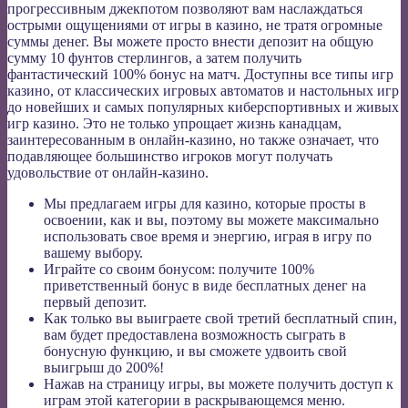
прогрессивным джекпотом позволяют вам наслаждаться
острыми ощущениями от игры в казино, не тратя огромные
суммы денег. Вы можете просто внести депозит на общую
сумму 10 фунтов стерлингов, а затем получить
фантастический 100% бонус на матч. Доступны все типы игр
казино, от классических игровых автоматов и настольных игр
до новейших и самых популярных киберспортивных и живых
игр казино. Это не только упрощает жизнь канадцам,
заинтересованным в онлайн-казино, но также означает, что
подавляющее большинство игроков могут получать
удовольствие от онлайн-казино.
Мы предлагаем игры для казино, которые просты в
освоении, как и вы, поэтому вы можете максимально
использовать свое время и энергию, играя в игру по
вашему выбору.
Играйте со своим бонусом: получите 100%
приветственный бонус в виде бесплатных денег на
первый депозит.
Как только вы выиграете свой третий бесплатный спин,
вам будет предоставлена возможность сыграть в
бонусную функцию, и вы сможете удвоить свой
выигрыш до 200%!
Нажав на страницу игры, вы можете получить доступ к
играм этой категории в раскрывающемся меню.