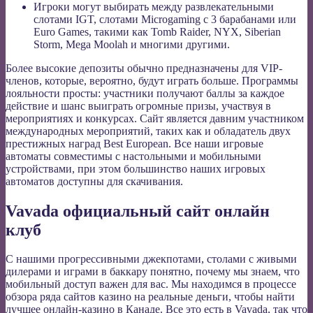
Игроки могут выбирать между развлекательными
слотами IGT, слотами Microgaming с 3 барабанами или
Euro Games, такими как Tomb Raider, NYX, Siberian
Storm, Mega Moolah и многими другими.
Более высокие депозиты обычно предназначены для VIP-
членов, которые, вероятно, будут играть больше. Программы
лояльности просты: участники получают баллы за каждое
действие и шанс выиграть огромные призы, участвуя в
мероприятиях и конкурсах. Сайт является давним участником
международных мероприятий, таких как и обладатель двух
престижных наград Best European. Все наши игровые
автоматы совместимы с настольными и мобильными
устройствами, при этом большинство наших игровых
автоматов доступны для скачивания.
Vavada официальный сайт онлайн
клуб
С нашими прогрессивными джекпотами, столами с живыми
дилерами и играми в баккару понятно, почему мы знаем, что
мобильный доступ важен для вас. Мы находимся в процессе
обзора ряда сайтов казино на реальные деньги, чтобы найти
лучшее онлайн-казино в Канаде. Все это есть в Vavada, так что