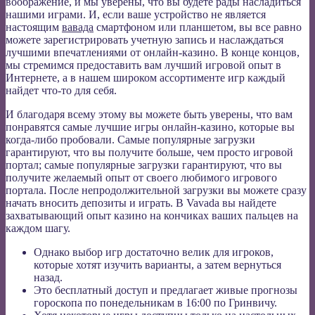
воображение, и мы уверены, что вы будете рады насладиться
нашими играми. И, если ваше устройство не является
настоящим
вавада
смартфоном или планшетом, вы все равно
можете зарегистрировать учетную запись и наслаждаться
лучшими впечатлениями от онлайн-казино. В конце концов,
мы стремимся предоставить вам лучший игровой опыт в
Интернете, а в нашем широком ассортименте игр каждый
найдет что-то для себя.
И благодаря всему этому вы можете быть уверены, что вам
понравятся самые лучшие игры онлайн-казино, которые вы
когда-либо пробовали. Самые популярные загрузки
гарантируют, что вы получите больше, чем просто игровой
портал; самые популярные загрузки гарантируют, что вы
получите желаемый опыт от своего любимого игрового
портала. После непродолжительной загрузки вы можете сразу
начать вносить депозиты и играть. В Vavada вы найдете
захватывающий опыт казино на кончиках ваших пальцев на
каждом шагу.
Однако выбор игр достаточно велик для игроков,
которые хотят изучить варианты, а затем вернуться
назад.
Это бесплатный доступ и предлагает живые прогнозы
гороскопа по понедельникам в 16:00 по Гринвичу.