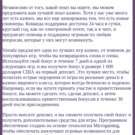
Независимо от того, какой опыт вы ищете, мы можем
предложить вам лучший опыт казино. Хотя у нас уже много
лет есть казино, мы все еще шокированы тем, что есть новые
спиннеры. Команда поддержки доступна 24 часа в сутки,
круглый год, как по электронной почте, так и в чате, и
предлагает помощь и поддержку игрокам по любым
вопросам, которые у них могут возникнуть.
Vavada предлагает одни из лучших игр казино, от новинок до
популярных игр, чтобы вы возвращались снова и снова.
Используйте свой бонус в течение 7 дней в одной из
следующих игр, и вы получите бонус в размере 1 600
долларов США на первый депозит. Это лучшее место, чтобы
испытать острые ощущения от игры на реальные деньги в
казино мирового класса, которое всегда безопасно и надежно.
Например, если вы хотите принять участие в приветственном
бонусе, вы можете сделать это, сделав депозит, а затем
воспользовавшись приветственным бонусом в течение 30
дней после присоединения.
Просто внесите депозит, и вы сможете получить свой бонус и
получить дополнительные средства для игры. Программное
обеспечение создано на основе технологии Microgaming,
чтобы обеспечить наилучшие игровые возможности для