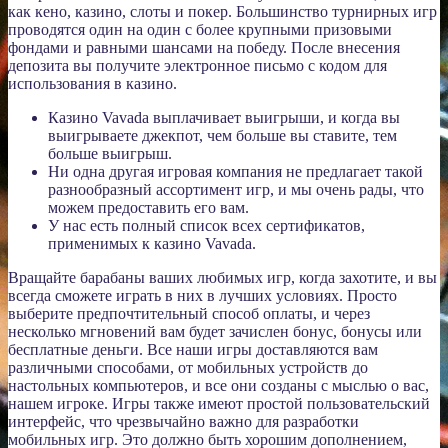
как кено, казино, слоты и покер. Большинство турнирных игр
проводятся один на один с более крупными призовыми
фондами и равными шансами на победу. После внесения
депозита вы получите электронное письмо с кодом для
использования в казино.
Казино Vavada выплачивает выигрыши, и когда вы
выигрываете джекпот, чем больше вы ставите, тем
больше выигрыш.
Ни одна другая игровая компания не предлагает такой
разнообразный ассортимент игр, и мы очень рады, что
можем предоставить его вам.
У нас есть полный список всех сертификатов,
применимых к казино Vavada.
Вращайте барабаны ваших любимых игр, когда захотите, и вы
всегда сможете играть в них в лучших условиях. Просто
выберите предпочтительный способ оплаты, и через
несколько мгновений вам будет зачислен бонус, бонусы или
бесплатные деньги. Все наши игры доставляются вам
различными способами, от мобильных устройств до
настольных компьютеров, и все они созданы с мыслью о вас,
нашем игроке. Игры также имеют простой пользовательский
интерфейс, что чрезвычайно важно для разработки
мобильных игр. Это должно быть хорошим дополнением,