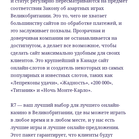
и статус регулярно пересматриваются на предмет
соответствия Закону об азартных играх
Великобритании. Это то, чего не хватает
большинству сайтов по обработке платежей, и
это заслуживает похвалы. Прозрачная и
доверчивая компания не останавливается на
достигнутом, а делает все возможное, чтобы
сделать сайт максимально удобным для своих
клиентов. Это крупнейший в Канаде сайт
онлайн-слотов и создатель некоторых из самых
популярных и известных слотов, таких как
«Лепреконы удачи», «Жадность», «200 000»,
«Титаник» и «Ночь Монте-Карло».
R7 — ваш лучший выбор для лучшего онлайн-
казино в Великобритании, где вы можете играть
в любое время и в любом месте, и у нас есть
лучшие игры и лучшие онлайн-предложения.
Этот пакет гарантирует, что клиенты будут