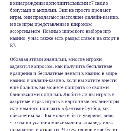
вознаграждены дополнительными
r7 casino
бонусами и акциями. Они не просто продают
игры, они предлагают настоящее онлайн-казино,
и все игры представлены в широком
ассортименте. Помимо широкого выбора игр
казино, у нас также есть раздел ставок на спорт в
R7.
Обладая этими знаниями, многие игроки
задаются вопросом, как получить бесплатные
вращения и бесплатные деньги в казино в мире
казино и онлайн-казино. Если вы хотите внести
еще больше, вы можете поиграть со своими
банковскими опциями. Любите ли вы играть в
азартные игры, играть в карточные онлайн-игры
или немного поиграть в фэнтези-футбол, мы
обеспечим вас. Вы можете быть уверены, зная,
что наши условия максимально справедливы,
прозрачны и открыты. Что ж, теперь у вас будет