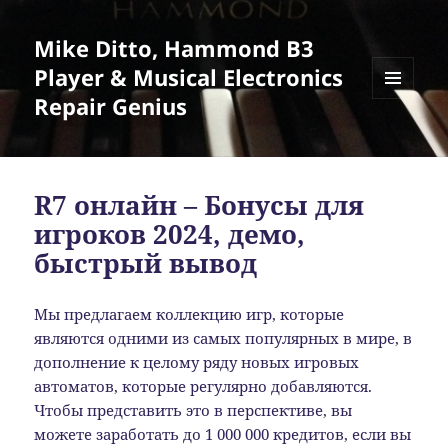
Mike Ditto, Hammond B3
Player & Musical Electronics
Repair Genius
MENU
AND
WIDGETS
R7 онлайн – Бонусы для
игроков 2024, демо,
быстрый вывод
Мы предлагаем коллекцию игр, которые
являются одними из самых популярных в мире, в
дополнение к целому ряду новых игровых
автоматов, которые регулярно добавляются.
Чтобы представить это в перспективе, вы
можете заработать до 1 000 000 кредитов, если вы