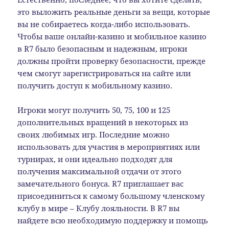
это выложить реальные деньги за вещи, которые
вы не собираетесь когда-либо использовать.
Чтобы ваше онлайн-казино и мобильное казино
в R7 было безопасным и надежным, игроки
должны пройти проверку безопасности, прежде
чем смогут зарегистрироваться на сайте или
получить доступ к мобильному казино.
Игроки могут получить 50, 75, 100 и 125
дополнительных вращений в некоторых из
своих любимых игр. Последние можно
использовать для участия в мероприятиях или
турнирах, и они идеально подходят для
получения максимальной отдачи от этого
замечательного бонуса. R7 приглашает вас
присоединиться к самому большому членскому
клубу в мире – Клубу лояльности. В R7 вы
найдете всю необходимую поддержку и помощь