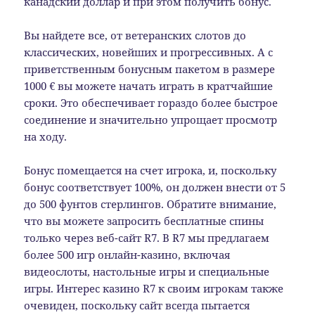
канадский доллар и при этом получить бонус.
Вы найдете все, от ветеранских слотов до
классических, новейших и прогрессивных. А с
приветственным бонусным пакетом в размере
1000 € вы можете начать играть в кратчайшие
сроки. Это обеспечивает гораздо более быстрое
соединение и значительно упрощает просмотр
на ходу.
Бонус помещается на счет игрока, и, поскольку
бонус соответствует 100%, он должен внести от 5
до 500 фунтов стерлингов. Обратите внимание,
что вы можете запросить бесплатные спины
только через веб-сайт R7. В R7 мы предлагаем
более 500 игр онлайн-казино, включая
видеослоты, настольные игры и специальные
игры. Интерес казино R7 к своим игрокам также
очевиден, поскольку сайт всегда пытается