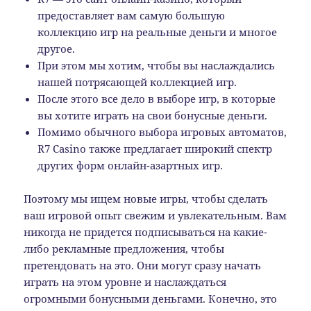
предоставляет вам самую большую
коллекцию игр на реальные деньги и многое
другое.
При этом мы хотим, чтобы вы наслаждались
нашей потрясающей коллекцией игр.
После этого все дело в выборе игр, в которые
вы хотите играть на свои бонусные деньги.
Помимо обычного выбора игровых автоматов,
R7 Casino также предлагает широкий спектр
других форм онлайн-азартных игр.
Поэтому мы ищем новые игры, чтобы сделать
ваш игровой опыт свежим и увлекательным. Вам
никогда не придется подписываться на какие-
либо рекламные предложения, чтобы
претендовать на это. Они могут сразу начать
играть на этом уровне и наслаждаться
огромными бонусными деньгами. Конечно, это