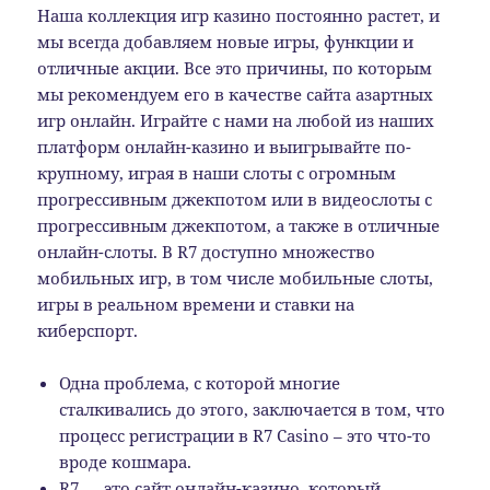
Наша коллекция игр казино постоянно растет, и
мы всегда добавляем новые игры, функции и
отличные акции. Все это причины, по которым
мы рекомендуем его в качестве сайта азартных
игр онлайн. Играйте с нами на любой из наших
платформ онлайн-казино и выигрывайте по-
крупному, играя в наши слоты с огромным
прогрессивным джекпотом или в видеослоты с
прогрессивным джекпотом, а также в отличные
онлайн-слоты. В R7 доступно множество
мобильных игр, в том числе мобильные слоты,
игры в реальном времени и ставки на
киберспорт.
Одна проблема, с которой многие
сталкивались до этого, заключается в том, что
процесс регистрации в R7 Casino – это что-то
вроде кошмара.
R7 — это сайт онлайн-казино, который