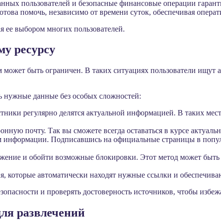
нных пользователей и безопасные финансовые операции гаранти
отова помочь, независимо от времени суток, обеспечивая опер
я ее выбором многих пользователей.
му ресурсу
 может быть ограничен. В таких ситуациях пользователи ищут а
ь нужные данные без особых сложностей:
тники регулярно делятся актуальной информацией. В таких мес
нную почту. Так вы сможете всегда оставаться в курсе актуал
м информации. Подписавшись на официальные страницы в популя
ение и обойти возможные блокировки. Этот метод может быть п
 которые автоматически находят нужные ссылки и обеспечивают
опасности и проверять достоверность источников, чтобы избеж
для развлечений