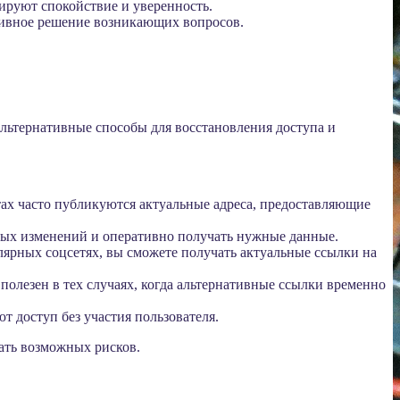
руют спокойствие и уверенность.
ативное решение возникающих вопросов.
льтернативные способы для восстановления доступа и
тах часто публикуются актуальные адреса, предоставляющие
ьных изменений и оперативно получать нужные данные.
рных соцсетях, вы сможете получать актуальные ссылки на
олезен в тех случаях, когда альтернативные ссылки временно
 доступ без участия пользователя.
ать возможных рисков.