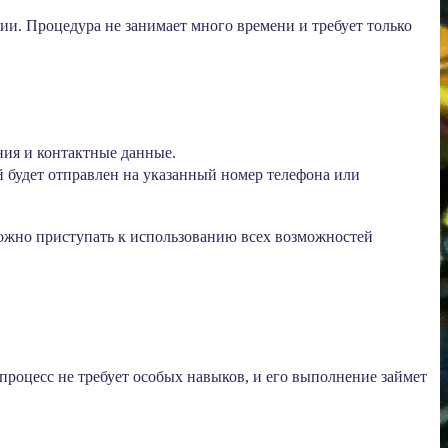
ии. Процедура не занимает много времени и требует только
ния и контактные данные.
 будет отправлен на указанный номер телефона или
можно приступать к использованию всех возможностей
процесс не требует особых навыков, и его выполнение займет