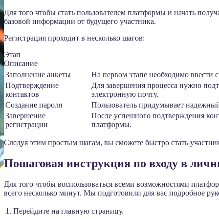
Для того чтобы стать пользователем платформы и начать получ
базовой информации от будущего участника.
Регистрация проходит в несколько шагов:
Этап
Описание
Заполнение анкеты
На первом этапе необходимо ввести 
Подтверждение
Для завершения процесса нужно подт
контактов
электронную почту.
Создание пароля
Пользователь придумывает надежный п
Завершение
После успешного подтверждения конт
регистрации
платформы.
Следуя этим простым шагам, вы сможете быстро стать участни
Пошаговая инструкция по входу в лич
Для того чтобы воспользоваться всеми возможностями платфор
всего несколько минут. Мы подготовили для вас подробное рук
1. Перейдите на главную страницу.