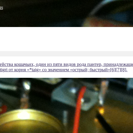
us
емейства кошачьих, один из пяти видов рода пантер, принадлежа
*tigri от корня «*taig» со значением «острый; быстрый»[6][7][8].