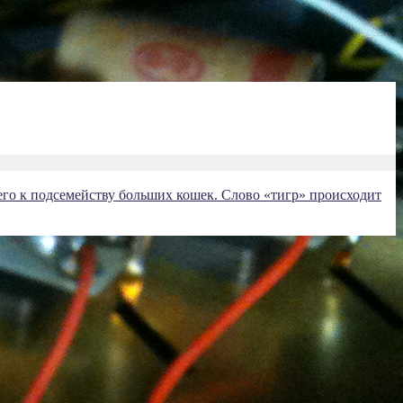
щего к подсемейству больших кошек. Слово «тигр» происходит