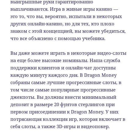
выигрышные руки гарантированно
выплачиваются. Игра в живые игры казино —
это то, что вы, вероятно, испытали в некоторых
других онлайн-казино, но для тех, кто плохо
знаком с этой концепцией, вы можете убедиться,
что все объяснено с помощью учебника.
Вы даже можете играть в некоторые видео-слоты
на еще более высокие номиналы. Наша служба
поддержки клиентов и онлайн-чат доступны
каждую минуту каждого дня. В Dragon Money
собраны самые лучшие прогрессивные слоты, в
том числе самые популярные прогрессивные
джекпоты. Вы должны внести минимальный
депозит в размере 20 фунтов стерлингов при
первом присоединении к Dragon Money. У них
потрясающая коллекция игр, которая включает в
себя слоты, а также 3D-игры и видеопокер.