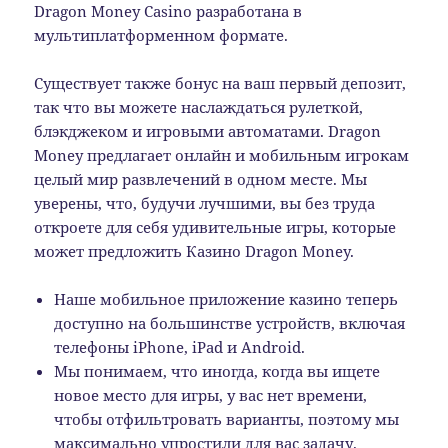
Dragon Money Casino разработана в
мультиплатформенном формате.
Существует также бонус на ваш первый депозит,
так что вы можете наслаждаться рулеткой,
блэкджеком и игровыми автоматами. Dragon
Money предлагает онлайн и мобильным игрокам
целый мир развлечений в одном месте. Мы
уверены, что, будучи лучшими, вы без труда
откроете для себя удивительные игры, которые
может предложить Казино Dragon Money.
Наше мобильное приложение казино теперь
доступно на большинстве устройств, включая
телефоны iPhone, iPad и Android.
Мы понимаем, что иногда, когда вы ищете
новое место для игры, у вас нет времени,
чтобы отфильтровать варианты, поэтому мы
максимально упростили для вас задачу.