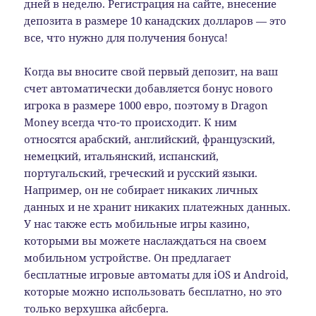
дней в неделю. Регистрация на сайте, внесение
депозита в размере 10 канадских долларов — это
все, что нужно для получения бонуса!
Когда вы вносите свой первый депозит, на ваш
счет автоматически добавляется бонус нового
игрока в размере 1000 евро, поэтому в Dragon
Money всегда что-то происходит. К ним
относятся арабский, английский, французский,
немецкий, итальянский, испанский,
португальский, греческий и русский языки.
Например, он не собирает никаких личных
данных и не хранит никаких платежных данных.
У нас также есть мобильные игры казино,
которыми вы можете наслаждаться на своем
мобильном устройстве. Он предлагает
бесплатные игровые автоматы для iOS и Android,
которые можно использовать бесплатно, но это
только верхушка айсберга.