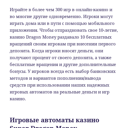
Играйте в более чем 300 игр в онлайн-казино и
во многие другие одновременно. Игроки могут
играть дома или в пути с помощью мобильного
приложения. Чтобы отпраздновать свое 10-летие,
казино Dragon Money раздавало 10 бесплатных
вращений своим игрокам при внесении первого
депозита. Когда игроки вносят деньги, они
получают процент от своего депозита, а также
бесплатные вращения и другие дополнительные
бонусы. У игроков всегда есть выбор банковских
методов и вариантов пополнения/вывода
средств при использовании наших надежных
игровых автоматов на реальные деньги и игр
казино.
Игровые автоматы казино