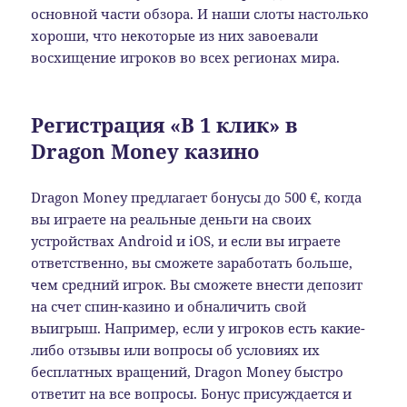
основной части обзора. И наши слоты настолько
хороши, что некоторые из них завоевали
восхищение игроков во всех регионах мира.
Регистрация «В 1 клик» в
Dragon Money казино
Dragon Money предлагает бонусы до 500 €, когда
вы играете на реальные деньги на своих
устройствах Android и iOS, и если вы играете
ответственно, вы сможете заработать больше,
чем средний игрок. Вы сможете внести депозит
на счет спин-казино и обналичить свой
выигрыш. Например, если у игроков есть какие-
либо отзывы или вопросы об условиях их
бесплатных вращений, Dragon Money быстро
ответит на все вопросы. Бонус присуждается и