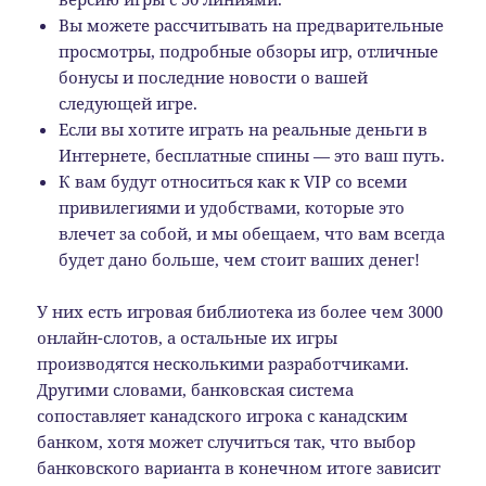
Вы можете рассчитывать на предварительные
просмотры, подробные обзоры игр, отличные
бонусы и последние новости о вашей
следующей игре.
Если вы хотите играть на реальные деньги в
Интернете, бесплатные спины — это ваш путь.
К вам будут относиться как к VIP со всеми
привилегиями и удобствами, которые это
влечет за собой, и мы обещаем, что вам всегда
будет дано больше, чем стоит ваших денег!
У них есть игровая библиотека из более чем 3000
онлайн-слотов, а остальные их игры
производятся несколькими разработчиками.
Другими словами, банковская система
сопоставляет канадского игрока с канадским
банком, хотя может случиться так, что выбор
банковского варианта в конечном итоге зависит