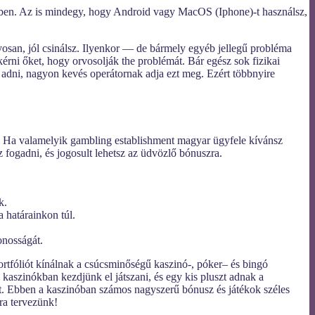
setben. Az is mindegy, hogy Android vagy MacOS (Iphone)-t használsz,
osan, jól csinálsz. Ilyenkor — de bármely egyéb jellegű probléma
érni őket, hogy orvosolják the problémát. Bár egész sok fizikai
adni, nagyon kevés operátornak adja ezt meg. Ezért többnyire
ra. Ha valamelyik gambling establishment magyar ügyfele kívánsz
tsz fogadni, és jogosult lehetsz az üdvözlő bónuszra.
k.
 határainkon túl.
onosságát.
rtfóliót kínálnak a csúcsminőségű kaszinó-, póker– és bingó
aszinókban kezdjünk el játszani, és egy kis pluszt adnak a
ált. Ebben a kaszinóban számos nagyszerű bónusz és játékok széles
ra tervezünk!