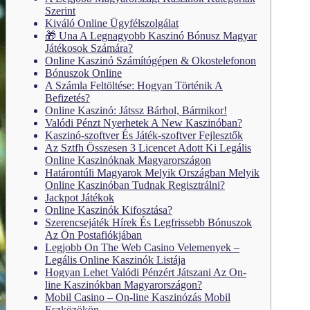
Szerint
Kiváló Online Ügyfélszolgálat
🎁 Una A Legnagyobb Kaszinó Bónusz Magyar
Játékosok Számára?
Online Kaszinó Számítógépen & Okostelefonon
Bónuszok Online
A Számla Feltöltése: Hogyan Történik A
Befizetés?
Online Kaszinó: Játssz Bárhol, Bármikor!
Valódi Pénzt Nyerhetek A New Kaszinóban?
Kaszinó-szoftver És Játék-szoftver Fejlesztők
Az Sztfh Összesen 3 Licencet Adott Ki Legális
Online Kaszinóknak Magyarországon
Határontúli Magyarok Melyik Országban Melyik
Online Kaszinóban Tudnak Regisztrálni?
Jackpot Játékok
Online Kaszinók Kifosztása?
Szerencsejáték Hírek És Legfrissebb Bónuszok
Az Ön Postafiókjában
Legjobb On The Web Casino Velemenyek –
Legális Online Kaszinók Listája
Hogyan Lehet Valódi Pénzért Játszani Az On-
line Kaszinókban Magyarországon?
Mobil Casino – On-line Kaszinózás Mobil
Eszközökön