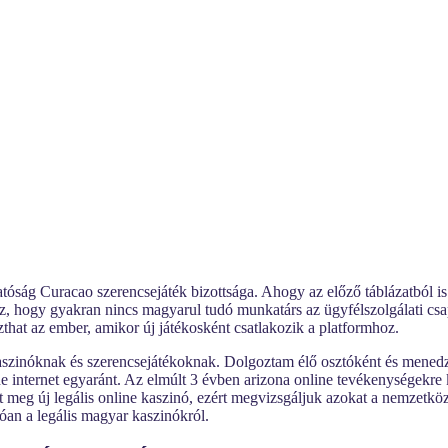
tóság Curacao szerencsejáték bizottsága. Ahogy az előző táblázatból is 
, hogy gyakran nincs magyarul tudó munkatárs az ügyfélszolgálati csap
that az ember, amikor új játékosként csatlakozik a platformhoz.
aszinóknak és szerencsejátékoknak. Dolgoztam élő osztóként és menedz
he internet egyaránt. Az elmúlt 3 évben arizona online tevékenységekr
meg új legális online kaszinó, ezért megvizsgáljuk azokat a nemzetközi
zóan a legális magyar kaszinókról.