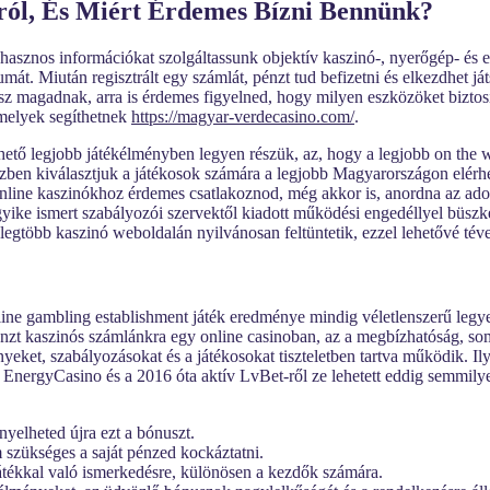
ról, És Miért Érdemes Bízni Bennünk?
 hasznos információkat szolgáltassunk objektív kaszinó-, nyerőgép- é
umát. Miután regisztrált egy számlát, pénzt tud befizetni és elkezdhet j
asz magadnak, arra is érdemes figyelned, hogy milyen eszközöket biztosí
amelyek segíthetnek
https://magyar-verdecasino.com/
.
hető legjobb játékélményben legyen részük, az, hogy a legjobb on the w
ben kiválasztjuk a játékosok számára a legjobb Magyarországon elérhet
line kaszinókhoz érdemes csatlakoznod, még akkor is, anordna az adott
yike ismert szabályozói szervektől kiadott működési engedéllyel büszké
gtöbb kaszinó weboldalán nyilvánosan feltüntetik, ezzel lehetővé téve,
line gambling establishment játék eredménye mindig véletlenszerű legy
pénzt kaszinós számlánkra egy online casinoban, az a megbízhatóság, so
ényeket, szabályozásokat és a játékosokat tiszteletben tartva működik
lt EnergyCasino és a 2016 óta aktív LvBet-ről ze lehetett eddig semmilye
yelheted újra ezt a bónuszt.
szükséges a saját pénzed kockáztatni.
játékkal való ismerkedésre, különösen a kezdők számára.