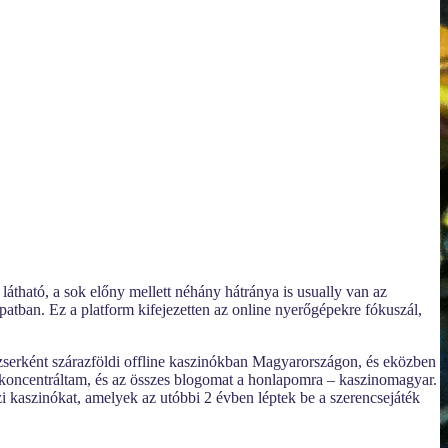
látható, a sok előny mellett néhány hátránya is usually van az
atban. Ez a platform kifejezetten az online nyerőgépekre fókuszál,
serként szárazföldi offline kaszinókban Magyarországon, és eközben
e koncentráltam, és az összes blogomat a honlapomra – kaszinomagyar.
 kaszinókat, amelyek az utóbbi 2 évben léptek be a szerencsejáték