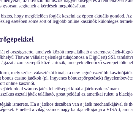
élményeket, az üdvözlő bónuszok nagylelkűségét és a rendelkezésre álló
s gyorsan segítenek a kérdések megoldásában.
biztos, hogy megfelelően fogják kezelni az éppen aktuális gondod. Az 
s részleg esetében some sort of legjobb online kaszinók különleges term
erőgépekkel
lát el országszerte, amelyek között megtalálható a szerencsejáték-függő
székhelyű Thawte vállalat (jelenlegi tulajdonosa a DigiCert) SSL tanúsítv
zat azon szereplő közé tartozik, amelyek ellenőrző szerepet töltenek 
form, mely széles választékát kínálja a new legnépszerűbb kaszinójáték
 bonus casino játékok (pl. Ingyenes bónuszpörgetések) figyelembevétel
ott online kaszinót.
játék oldal számos játék lehetőséget kínál a játékosok számára.
kus asztali játék található, great például az amerikai rulett, a blackj
égiák ismerete. Ha a játékos tisztában van a játék mechanikájával és the
eségeket. Emellett a világ számos nagy bankja elfogadja a VISA-t, ami a