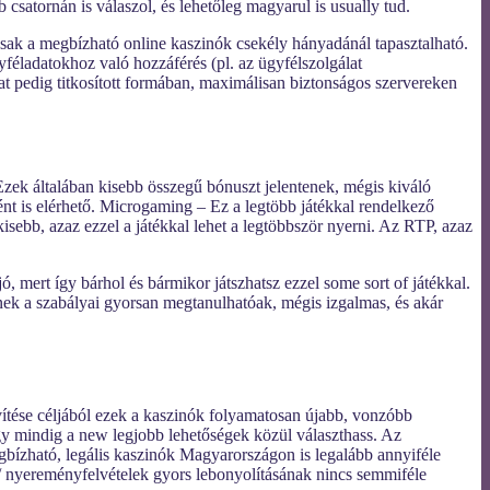
csatornán is válaszol, és lehetőleg magyarul is usually tud.
csak a megbízható online kaszinók csekély hányadánál tapasztalható.
féladatokhoz való hozzáférés (pl. az ügyfélszolgálat
at pedig titkosított formában, maximálisan biztonságos szervereken
Ezek általában kisebb összegű bónuszt jelentenek, mégis kiváló
ént is elérhető. Microgaming – Ez a legtöbb játékkal rendelkező
ebb, azaz ezzel a játékkal lehet a legtöbbször nyerni. Az RTP, azaz
 mert így bárhol és bármikor játszhatsz ezzel some sort of játékkal.
ynek a szabályai gyorsan megtanulhatóak, mégis izgalmas, és akár
ővítése céljából ezek a kaszinók folyamatosan újabb, vonzóbb
ogy mindig a new legjobb lehetőségek közül választhass. Az
bízható, legális kaszinók Magyarországon is legalább annyiféle
k / nyereményfelvételek gyors lebonyolításának nincs semmiféle