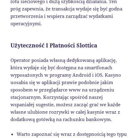
lotu sieciowego i dużą szybkością działania. Ten
próg zapewnia, że transakcja wydaje się być godna
przetworzenia i wspiera zarządzać wydatkami
operacyjnymi.
Użyteczność I Płatności Slottica
Operator posiada własną dedykowaną aplikację,
która wydaje się być dostępna na smartfonach
wyposażonych w programy Android i iOS. Kasyno
uosabia się w aplikacji prawie podobnie jakim
sposobem w przeglądarce www na urządzeniu
stacjonarnym. Korzystając spośród naszej
wspaniałej sugestie, możesz zacząć grać we każde
własne ulubione rozrywki w całej kasynie wraz z
dodatkową gotówką na rachunku bankowym.
Warto zapoznać się wraz z dostępnością tego typu