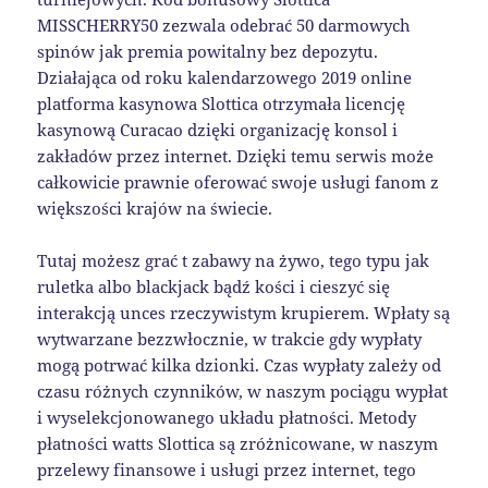
MISSCHERRY50 zezwala odebrać 50 darmowych
spinów jak premia powitalny bez depozytu.
Działająca od roku kalendarzowego 2019 online
platforma kasynowa Slottica otrzymała licencję
kasynową Curacao dzięki organizację konsol i
zakładów przez internet. Dzięki temu serwis może
całkowicie prawnie oferować swoje usługi fanom z
większości krajów na świecie.
Tutaj możesz grać t zabawy na żywo, tego typu jak
ruletka albo blackjack bądź kości i cieszyć się
interakcją unces rzeczywistym krupierem. Wpłaty są
wytwarzane bezzwłocznie, w trakcie gdy wypłaty
mogą potrwać kilka dzionki. Czas wypłaty zależy od
czasu różnych czynników, w naszym pociągu wypłat
i wyselekcjonowanego układu płatności. Metody
płatności watts Slottica są zróżnicowane, w naszym
przelewy finansowe i usługi przez internet, tego