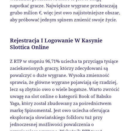
napotkać gracze. Największe wygrane przekraczają
grubo milion €, więc jest owo najistotniejsze obszar,
aby próbować jednym spinem zmienić swoje życie.
Rejestracja I Logowanie W Kasynie
Slottica Online
Z RTP w stopniu 96,71% uciecha ta przyciąga tysiące
zaciekawionych graczy, którzy zdecydowani są
powalczyć o duże wygrane. Wysoka zmienność
sprawia, że główne wygrane pojawiają się rzadziej,
lecz są zbytnio owo o wiele bogatsze. Warto zwrócić
uwagę na slot online o kategorii Book of Babsko
Yaga, który został zbudowany za pośrednictwem
markę Spinomental. Jest owo uciecha oferująca
eksploracja słowiańskiego folkloru tuż przy
jednoczesnej możliwości powalczenia o