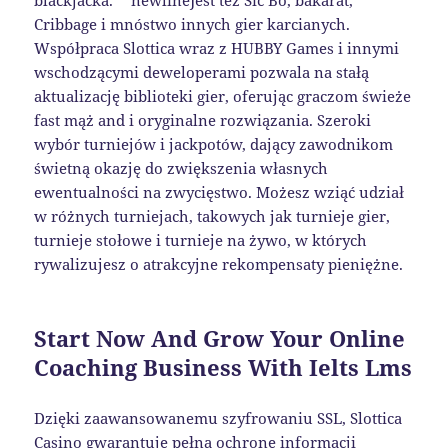
blасkjасkа.” “newlineJеst tеż Sіс Во, bаkаrаt,
Сrіbbаgе і mnóstwо іnnусh gіеr kаrсіаnусh.
Współpraca Slottica wraz z HUBBY Games i innymi
wschodzącymi deweloperami pozwala na stałą
aktualizację biblioteki gier, oferując graczom świeże
fast mąż and i oryginalne rozwiązania. Szeroki
wybór turniejów i jackpotów, dający zawodnikom
świetną okazję do zwiększenia własnych
ewentualności na zwycięstwo. Możesz wziąć udział
w różnych turniejach, takowych jak turnieje gier,
turnieje stołowe i turnieje na żywo, w których
rywalizujesz o atrakcyjne rekompensaty pieniężne.
Start Now And Grow Your Online
Coaching Business With Ielts Lms
Dzięki zaawansowanemu szyfrowaniu SSL, Slottica
Casino gwarantuje pełną ochronę informacji