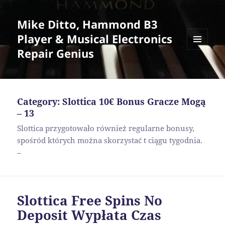
Mike Ditto, Hammond B3
Player & Musical Electronics
Repair Genius
MENU
AND
WIDGETS
Category:
Slottica 10€ Bonus Gracze Mogą
– 13
Slottica przygotowało również regularne bonusy,
spośród których można skorzystać t ciągu tygodnia.
–
Slottica Free Spins No
Deposit Wypłata Czas