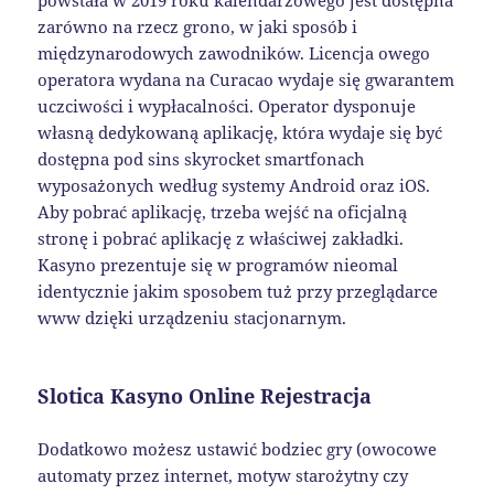
zarówno na rzecz grono, w jaki sposób i
międzynarodowych zawodników. Licencja owego
operatora wydana na Curacao wydaje się gwarantem
uczciwości i wypłacalności. Operator dysponuje
własną dedykowaną aplikację, która wydaje się być
dostępna pod sins skyrocket smartfonach
wyposażonych według systemy Android oraz iOS.
Aby pobrać aplikację, trzeba wejść na oficjalną
stronę i pobrać aplikację z właściwej zakładki.
Kasyno prezentuje się w programów nieomal
identycznie jakim sposobem tuż przy przeglądarce
www dzięki urządzeniu stacjonarnym.
Slotica Kasyno Online Rejestracja
Dodatkowo możesz ustawić bodziec gry (owocowe
automaty przez internet, motyw starożytny czy