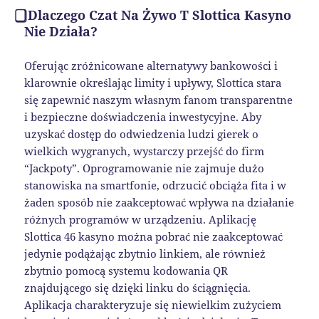
⃣ Dlaczego Czat Na Żywo T Slottica Kasyno
Nie Działa?
Oferując zróżnicowane alternatywy bankowości i
klarownie określając limity i upływy, Slottica stara
się zapewnić naszym własnym fanom transparentne
i bezpieczne doświadczenia inwestycyjne. Aby
uzyskać dostęp do odwiedzenia ludzi gierek o
wielkich wygranych, wystarczy przejść do firm
“Jackpoty”. Oprogramowanie nie zajmuje dużo
stanowiska na smartfonie, odrzucić obciąża fita i w
żaden sposób nie zaakceptować wpływa na działanie
różnych programów w urządzeniu. Aplikację
Slottica 46 kasyno można pobrać nie zaakceptować
jedynie podążając zbytnio linkiem, ale również
zbytnio pomocą systemu kodowania QR
znajdującego się dzięki linku do ściągnięcia.
Aplikacja charakteryzuje się niewielkim zużyciem