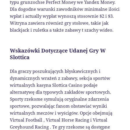
typu grunzochse Perfect Money we Yandex Money.
Dla dogodne warunki zawodników minimalne ilości
wpłat i actually wypłat wynoszą stosownie $2 i $3.
Witryna zawiera również gry stołowe, takie jak
blackjack i ruletka a także zabawy t szachy wideo.
Wskazówki Dotyczące Udanej Gry W
Slottica
Dla graczy poszukujących błyskawicznych i
dynamicznych wrażeń z zabawy, sekcja sportów
wirtualnych kasyna Slottica Casino podaje
alternatywę dla typowych zakładów sportowych.
Sporty rzekome symulują oryginalne zdarzenia
sportowe, pozwalając fanom obstawiać wyniki
wirtualnych meczów i wyścigów. Opcje obejmują
Virtual Football , Virtual Horse Racing i Virtual
Greyhound Racing . Te gry rzekome są dostępne