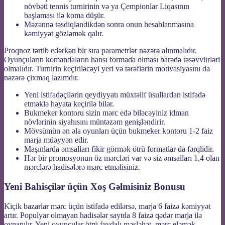
növbəti tennis turnirinin və ya Çempionlar Liqasının
başlaması ilə koma düşür.
Məzənnə təsdiqləndikdən sonra onun hesablanmasına
kəmiyyət gözləmək qalır.
Proqnoz tərtib edərkən bir sıra parametrlər nəzərə alınmalıdır.
Oyunçuların komandaların hansı formada olması barədə təsəvvürləri
olmalıdır. Turnirin keçiriləcəyi yeri və tərəflərin motivasiyasını da
nəzərə çixmaq lazımdır.
Yeni istifadəçilərin qeydiyyatı müxtəlif üsullardan istifadə
etməklə həyata keçirilə bilər.
Bukmeker kontoru sizin mərc edə biləcəyiniz idman
növlərinin siyahısını müntəzəm genişləndirir.
Mövsümün ən əla oyunları üçün bukmeker kontoru 1-2 faiz
marja müəyyən edir.
Maşınlarda əmsalları fikir görmək ötrü formatlar da fərqlidir.
Hər bir promosyonun öz mərcləri var və siz əmsalları 1,4 olan
mərclərə hadisələrə mərc etməlisiniz.
Yeni Bahisçilər üçün Xoş Gəlmisiniz Bonusu
Kiçik bazarlar mərc üçün istifadə edilərsə, marja 6 faizə kəmiyyət
artır. Populyar olmayan hadisələr saytda 8 faizə qədər marja ilə
oynanılır. Yeni oyunçular ötrü faydalı məsləhət, mərc eləmək