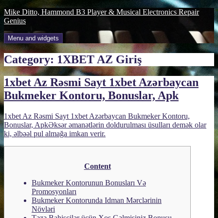
Skip
Mike Ditto, Hammond B3 Player & Musical Electronics Repair
to
Genius
content
Menu and widgets
Category:
1XBET AZ Giriş
1xbet Az Rəsmi Sayt 1xbet Azərbaycan
Bukmeker Kontoru, Bonuslar, Apk
1xbet Az Rəsmi Sayt 1xbet Azərbaycan Bukmeker Kontoru,
Bonuslar, Apk
Əksər əmanətlərin doldurulması üsulları demək olar
ki, əlbəəl pul almağa imkan verir.
Content
Bukmeker Kontorunun Bonusları Və
Promosyonları
Bukmeker Kontorunda Idman Mərclərinin
Növləri
Təzə Bahisçilər üçün Xoş Gəlmisiniz Bonusu