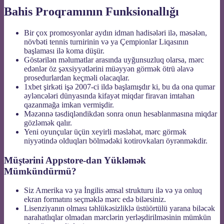
Bahis Proqramının Funksionallığı
Bir çox promosyonlar aydın idman hadisələri ilə, məsələn,
növbəti tennis turnirinin və ya Çempionlar Liqasının
başlaması ilə koma düşür.
Göstərilən məlumatlar arasında uyğunsuzluq olarsa, mərc
edənlər öz şəxsiyyətlərini müəyyən görmək ötrü əlavə
prosedurlardan keçməli olacaqlar.
1xbet şirkəti işə 2007-ci ildə başlamışdır ki, bu da ona qumar
əyləncələri dünyasında kifayət miqdar firavan imtahan
qazanmağa imkan vermişdir.
Məzənnə təsdiqləndikdən sonra onun hesablanmasına miqdar
gözləmək qalır.
Yeni oyunçular üçün xeyirli məsləhət, mərc görmək
niyyətində olduqları bölmədəki kotirovkaları öyrənməkdir.
Müştərini Appstore-dan Yükləmək
Mümkündürmü?
Siz Amerika və ya İngilis əmsal strukturu ilə və ya onluq
ekran formatını seçməklə mərc edə bilərsiniz.
Lisenziyanın olması təhlükəsizliklə üstüörtülü yarana biləcək
narahatlıqlar olmadan mərclərin yerləşdirilməsinin mümkün