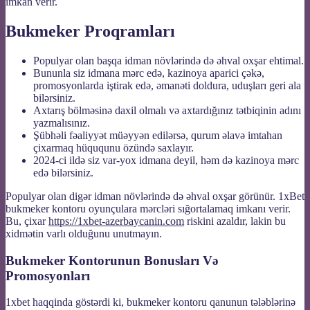
imkan verir.
Bukmeker Proqramları
Populyar olan başqa idman növlərində də əhval oxşar ehtimal.
Bununla siz idmana mərc edə, kazinoya aparici çəkə,
promosyonlarda iştirak edə, əmanəti doldura, uduşları geri ala
bilərsiniz.
Axtarış bölməsinə daxil olmalı və axtardığınız tətbiqinin adını
yazmalısınız.
Şübhəli fəaliyyət müəyyən edilərsə, qurum əlavə imtahan
çixarmaq hüququnu özündə saxlayır.
2024-ci ildə siz var-yox idmana deyil, həm də kazinoya mərc
edə bilərsiniz.
Populyar olan digər idman növlərində də əhval oxşar görünür. 1xBet
bukmeker kontoru oyunçulara mərcləri sığortalamaq imkanı verir.
Bu, çixar
https://1xbet-azerbaycanin.com
riskini azaldır, lakin bu
xidmətin varlı olduğunu unutmayın.
Bukmeker Kontorunun Bonusları Və
Promosyonları
1xbet haqqinda göstərdi ki, bukmeker kontoru qanunun tələblərinə