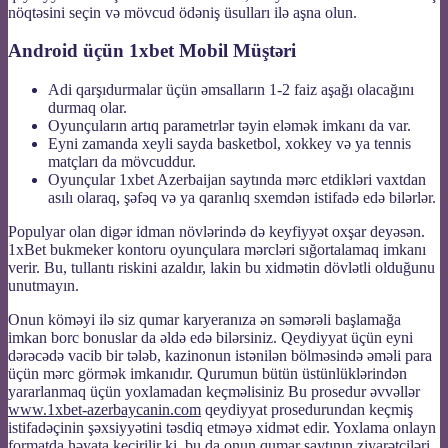
nöqtəsini seçin və mövcud ödəniş üsulları ilə aşna olun.
Android üçün 1xbet Mobil Müştəri
Adi qarşıdurmalar üçün əmsalların 1-2 faiz aşağı olacağını
durmaq olar.
Oyunçuların artıq parametrlər təyin eləmək imkanı da var.
Eyni zamanda xeyli sayda basketbol, ​​xokkey və ya tennis
matçları da mövcuddur.
Oyunçular 1xbet Azerbaijan saytında mərc etdikləri vaxtdan
asılı olaraq, şəfəq və ya qaranlıq sxemdən istifadə edə bilərlər.
Populyar olan digər idman növlərində də keyfiyyət oxşar deyəsən.
1xBet bukmeker kontoru oyunçulara mərcləri sığortalamaq imkanı
verir. Bu, tullantı riskini azaldır, lakin bu xidmətin dövlətli olduğunu
unutmayın.
Onun köməyi ilə siz qumar karyeranıza ən səmərəli başlamağa
imkan borc bonuslar da əldə edə bilərsiniz. Qeydiyyat üçün eyni
dərəcədə vacib bir tələb, kazinonun istənilən bölməsində əməli para
üçün mərc görmək imkanıdır. Qurumun bütün üstünlüklərindən
yararlanmaq üçün yoxlamadan keçməlisiniz Bu prosedur əvvəllər
www.1xbet-azerbaycanin.com
qeydiyyat prosedurundan keçmiş
istifadəçinin şəxsiyyətini təsdiq etməyə xidmət edir. Yoxlama onlayn
formatda həyata keçirilir ki, bu da onun qumar saytının ziyarətçiləri