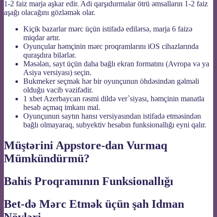
1-2 faiz marja aşkar edir. Adi qarşıdurmalar ötrü əmsalların 1-2 faiz
aşağı olacağını gözləmək olar.
Kiçik bazarlar mərc üçün istifadə edilərsə, marja 6 faizə
miqdar artır.
Oyunçular həmçinin mərc proqramlarını iOS cihazlarında
quraşdıra bilərlər.
Məsələn, sayt üçün daha bağlı ekran formatını (Avropa və ya
Asiya versiyası) seçin.
Bukmeker seçmək hər bir oyunçunun öhdəsindən gəlməli
olduğu vacib vəzifədir.
1 xbet Azerbaycan rəsmi dildə ver`siyası, həmçinin manatla
hesab açmaq imkanı mal.
Oyunçunun saytın hansı versiyasından istifadə etməsindən
bağlı olmayaraq, subyektiv hesabın funksionallığı eyni qalır.
Müştərini Appstore-dan Vurmaq
Mümkündürmü?
Bahis Proqramının Funksionallığı
Bet-də Mərc Etmək üçün şah Idman
Növləri