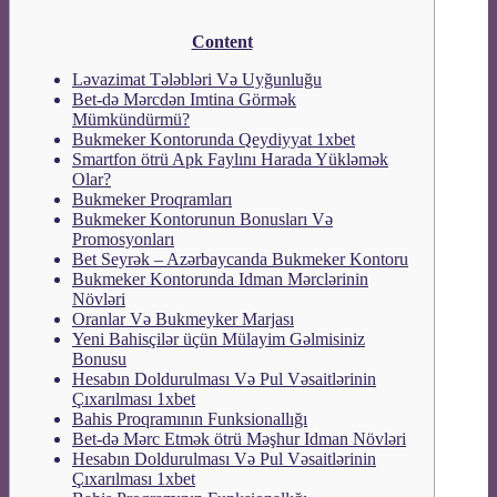
Content
Ləvazimat Tələbləri Və Uyğunluğu
Bet-də Mərcdən Imtina Görmək
Mümkündürmü?
Bukmeker Kontorunda Qeydiyyat 1xbet
Smartfon ötrü Apk Faylını Harada Yükləmək
Olar?
Bukmeker Proqramları
Bukmeker Kontorunun Bonusları Və
Promosyonları
Bet Seyrək – Azərbaycanda Bukmeker Kontoru
Bukmeker Kontorunda Idman Mərclərinin
Növləri
Oranlar Və Bukmeyker Marjası
Yeni Bahisçilər üçün Mülayim Gəlmisiniz
Bonusu
Hesabın Doldurulması Və Pul Vəsaitlərinin
Çıxarılması 1xbet
Bahis Proqramının Funksionallığı
Bet-də Mərc Etmək ötrü Məşhur Idman Növləri
Hesabın Doldurulması Və Pul Vəsaitlərinin
Çıxarılması 1xbet