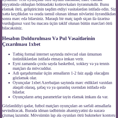
niyyətində olduqları bölmədəki kotirovkaları öyrənməkdir. Bunu
eləmək ötrü, geliştiricinin təqdim etdiyi vasitələrdən istifadə edin. Siz
xəttə keçdikdən və orada təmsil olunan idman növlərini öyrəndikdən
sonra mərc edə bilərsiniz. Maraqlı bir matç tapıb siçan ilə üzərinə
vurduğunuz vaxt bu macəra üçün təklif olunan bütün mərcləri ötrü
biləcəksiniz.
Hesabın Doldurulması Və Pul Vəsaitlərinin
Çıxarılması 1xbet
Tətbiq formal internet saytında mövcud olan ümumən
üstünlüklərdən istifadə etməyə imkan verir.
Eyni zamanda çoxlu sayda basketbol, ​​xokkey və ya tennis
matçları da mövcuddur.
Adi qarşıdurmalar üçün əmsalların 1-2 faiz aşağı olacağını
gözləmək olar.
Oyunçular 1xbet Azerbaijan saytında mərc etdikləri vaxtdan
əlaqəli olaraq, şəfəq və ya qaranlıq sxemdən istifadə edə
bilərlər.
Oyunçuların artıq parametrlər təyin eləmək imkanı da var.
Gözlənildiyi qədər, futbol matçları oyunçuları ən sərfəli əmsallarla
sevindirəcək. Burada idman tədbirinin əhəmiyyətini də nəzərə
çixmaq lazımdır. Mövsümün lap əla oyunları ötrü bukmeker kontoru