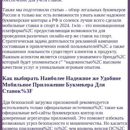
Также мы подготовили статью – обзор легальных букмекеров
России и только вас есть возможности узнать какие надежнее
букмекерские конторы а РФ и соленск лучше всего сделали
мобильные ставки в спорт в 2024. 1win – это инновационная
платформа%2C предоставляющая возможности для
проведения различных онлайн-игр же ставок на спорт.
Стратегическая задача деятельности рекламной кампании
состоявшая в привлечении новой пользователей%2C а также
повышении лояльности существует клиентов к продукту.
Важным аспектом является создание узнаваемого бренда%2C
который будет упоминаться с” “надежностью%2C высоким
качеством услуг и уникальным игровым опытом.
Как выбирать Наиболее Надежное же Удобное
Мобильное Приложение Букмекера Для
Ставок%3F
Ддя безопасной загрузки приложений рекомендуется
использовать только официальные источники%2C такие как
официальные веб-сайты букмекерских контор или
доверенные агрегаторы приложений. Это поможет избежать
возможных угроз безопасности и мошенничества. Но касается
размера приложения%2C то%2C чем вровень версия ОС%2C