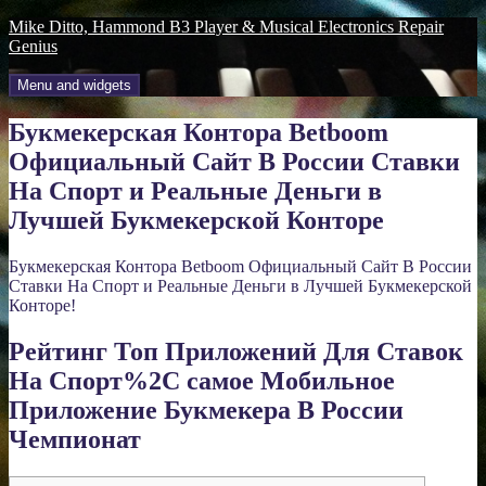
Skip
Mike Ditto, Hammond B3 Player & Musical Electronics Repair
to
Genius
content
Menu and widgets
Букмекерская Контора Betboom
Официальный Сайт В России Ставки
На Спорт и Реальные Деньги в
Лучшей Букмекерской Конторе
Букмекерская Контора Betboom Официальный Сайт В России
Ставки На Спорт и Реальные Деньги в Лучшей Букмекерской
Конторе!
Рейтинг Топ Приложений Для Ставок
На Спорт%2C самое Мобильное
Приложение Букмекера В России
Чемпионат