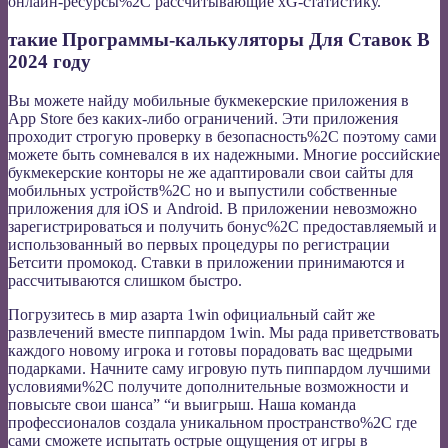
онлайн-ресурсы%2C рассчитывающие xG-статистику.
такие Программы-калькуляторы Для Ставок В
2024 году
Вы можете найду мобильные букмекерские приложения в
App Store без каких-либо ограничений. Эти приложения
проходит строгую проверку в безопасность%2C поэтому сами
можете быть сомневался в их надежными. Многие российские
букмекерские конторы не же адаптировали свои сайты для
мобильных устройств%2C но и выпустили собственные
приложения для iOS и Android. В приложении невозможно
зарегистрироваться и получить бонус%2C предоставляемый и
использованный во первых процедуры по регистрации
Бетсити промокод. Ставки в приложении принимаются и
рассчитываются слишком быстро.
Погрузитесь в мир азарта 1win официальный сайт же
развлечений вместе пиппардом 1win. Мы рада приветствовать
каждого новому игрока и готовы порадовать вас щедрыми
подарками. Начните саму игровую путь пиппардом лучшими
условиями%2C получите дополнительные возможности и
повысьте свои шанса” “и выигрыш. Наша команда
профессионалов создала уникальном пространство%2C где
сами сможете испытать острые ощущения от игры в