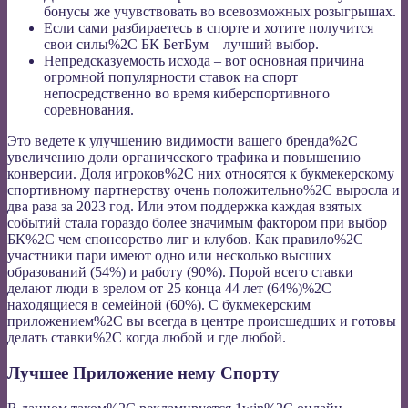
бонусы же учувствовать во всевозможных розыгрышах.
Если сами разбираетесь в спорте и хотите получится
свои силы%2C БК БетБум – лучший выбор.
Непредсказуемость исхода – вот основная причина
огромной популярности ставок на спорт
непосредственно во время киберспортивного
соревнования.
Это ведете к улучшению видимости вашего бренда%2C
увеличению доли органического трафика и повышению
конверсии. Доля игроков%2C них относятся к букмекерскому
спортивному партнерству очень положительно%2C выросла и
два раза за 2023 год. Или этом поддержка каждая взятых
событий стала гораздо более значимым фактором при выбор
БК%2C чем спонсорство лиг и клубов. Как правило%2C
участники пари имеют одно или несколько высших
образований (54%) и работу (90%). Порой всего ставки
делают люди в зрелом от 25 конца 44 лет (64%)%2C
находящиеся в семейной (60%). С букмекерским
приложением%2C вы всегда в центре происшедших и готовы
делать ставки%2C когда любой и где любой.
Лучшее Приложение нему Спорт‪у‬