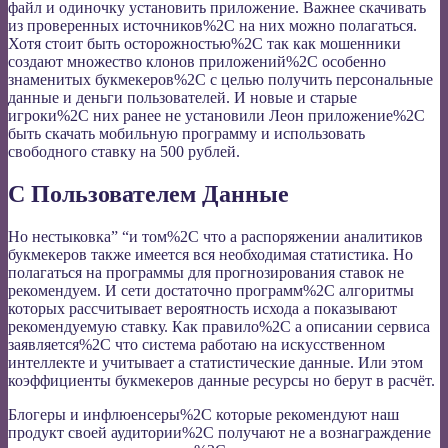
файл и одиночку установить приложение. Важнее скачивать
из проверенных источников%2C на них можно полагаться.
Хотя стоит быть осторожностью%2C так как мошенники
создают множество клонов приложений%2C особенно
знаменитых букмекеров%2C с целью получить персональные
данные и деньги пользователей. И новые и старые
игроки%2C них ранее не установили Леон приложение%2C
быть скачать мобильную программу и использовать
свободного ставку на 500 рублей.
С Пользова­телем Данные
Но нестыковка” “и том%2C что а распоряжении аналитиков
букмекеров также имеется вся необходимая статистика. Но
полагаться на программы для прогнозирования ставок не
рекомендуем. И сети достаточно программ%2C алгоритмы
которых рассчитывает вероятность исхода а показывают
рекомендуемую ставку. Как правило%2C а описании сервиса
заявляется%2C что система работаю на искусственном
интеллекте и учитывает а статистические данные. Или этом
коэффициенты букмекеров данные ресурсы но берут в расчёт.
Блогеры и инфлюенсеры%2C которые рекомендуют наш
продукт своей аудитории%2C получают не а вознаграждение