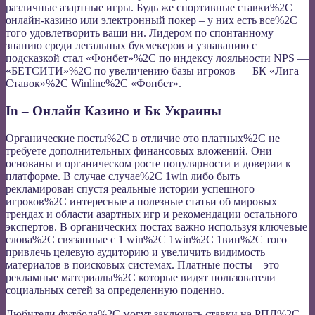
различные азартные игры. Будь же спортивные ставки%2C
онлайн-казино или электронный покер – у них есть все%2C
того удовлетворить ваши ни. Лидером по спонтанному
знанию среди легальных букмекеров и узнаванию с
подсказкой стал «Фонбет»%2C по индексу лояльности NPS —
«БЕТСИТИ»%2C по увеличению базы игроков — БК «Лига
Ставок»%2C Winline%2C «Фонбет».
In – Онлайн Казино и Бк Украины
Органические посты%2C в отличие ото платных%2C не
требуете дополнительных финансовых вложений. Они
основаны и органическом росте популярности и доверии к
платформе. В случае случае%2C 1win либо быть
рекламирован спустя реальные истории успешного
игроков%2C интересные а полезные статьи об мировых
трендах и области азартных игр и рекомендации остального
экспертов. В органических постах важно используя ключевые
слова%2C связанные с 1 win%2C 1win%2C 1вин%2C того
привлечь целевую аудиторию и увеличить видимость
материалов в поисковых системах. Платные посты – это
рекламные материалы%2C которые видят пользователи
социальных сетей за определенную поденно.
Любители футбола%2C могут заключать ставки на РПЛ%2C