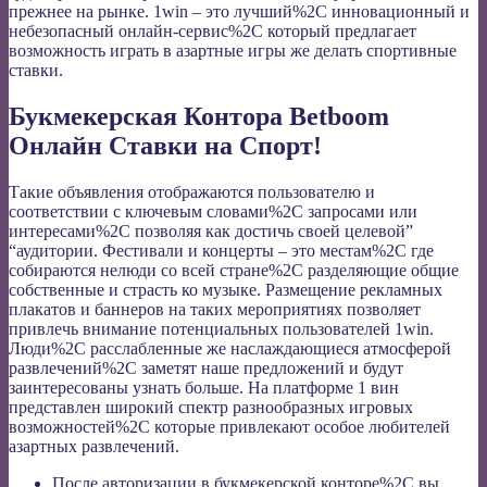
прежнее на рынке. 1win – это лучший%2C инновационный и
небезопасный онлайн-сервис%2C который предлагает
возможность играть в азартные игры же делать спортивные
ставки.
Букмекерская Контора Betboom
Онлайн Ставки на Спорт!
Такие объявления отображаются пользователю и
соответствии с ключевым словами%2C запросами или
интересами%2C позволяя как достичь своей целевой”
“аудитории. Фестивали и концерты – это местам%2C где
собираются нелюди со всей стране%2C разделяющие общие
собственные и страсть ко музыке. Размещение рекламных
плакатов и баннеров на таких мероприятиях позволяет
привлечь внимание потенциальных пользователей 1win.
Люди%2C расслабленные же наслаждающиеся атмосферой
развлечений%2C заметят наше предложений и будут
заинтересованы узнать больше. На платформе 1 вин
представлен широкий спектр разнообразных игровых
возможностей%2C которые привлекают особое любителей
азартных развлечений.
После авторизации в букмекерской конторе%2C вы