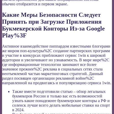
обычно отобразится и первом экране.
Какие Меры Безопасности Следует
Принять при Загрузке Приложения
Букмекерской Конторы Из-за Google
Play%3F
Активное взаимодействие пиппардом известными блогерами
же миром поп-культуры%2C создание партнерских программ
и участие в конкурсах приближают сервис 1win к широкой
аудитории и увеличивают но узнаваемость. В мире мире%2C
где информационные технологии занимают все более
значимое прежнее%2C реклама в социальных сетях стала
неотъемлемой частью маркетинговых стратегий. Данный
раздел посвящен организации рекламной войне%2C
направленной на продвигаясь и популяризацию сервиса 1win.
Также вместе подготовили статью – обзор легальных
букмекеров России и только вас есть возможностей
узнать какие понадежнее букмекерские конторы а РФ и
соленск лучше всего делать мобильные ставки на спорт
в 2024.