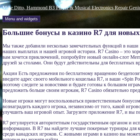
Skip
Mike Ditto, Hammond B3 Player & Musical Electronics Repair Geni
to
content
Menu and widgets
Большие бонусы в казино R7 для новых
Мы также добавили несколько замечательных функций в наши и
наших выплатах и нашей игровой истории. R7 Casino – это хо
вам хочется приключений, попробуйте новый онлайн-слот Merm
друзей за столами. Они будут действительны для бесплатных 
Акции Есть предложения по бесплатному вращению бездепозит
введите адрес своего мобильного кошелька R7, и ваши «Spin P
поэтому следите за новостями и будьте готовы к большим игра
предложить больше своим игрокам, R7 Casino обязательно пред
Новые игроки могут воспользоваться приветственным бонусом R
вознаградить каждого игрока, независимо от того, какой игров
улучшить ваш игровой опыт. Загрузите приложение R7, и вы 
R7 регулируется авторитетным государственным органом и ис
информации. В R7 вы найдете лучшие покерные турниры для к
среди канадских игроков. С живыми играми в казино вы можете
которые вы можете найти.