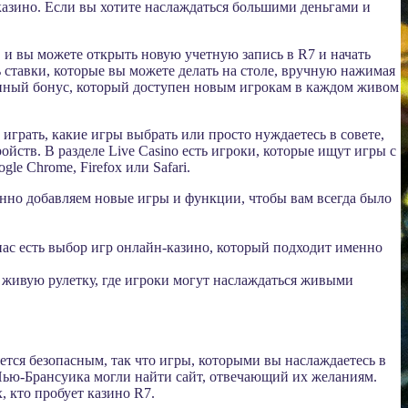
казино. Если вы хотите наслаждаться большими деньгами и
 и вы можете открыть новую учетную запись в R7 и начать
 ставки, которые вы можете делать на столе, вручную нажимая
енный бонус, который доступен новым игрокам в каждом живом
играть, какие игры выбрать или просто нуждаетесь в совете,
йств. В разделе Live Casino есть игроки, которые ищут игры с
le Chrome, Firefox или Safari.
но добавляем новые игры и функции, чтобы вам всегда было
нас есть выбор игр онлайн-казино, который подходит именно
 живую рулетку, где игроки могут наслаждаться живыми
ется безопасным, так что игры, которыми вы наслаждаетесь в
з Нью-Брансуика могли найти сайт, отвечающий их желаниям.
, кто пробует казино R7.