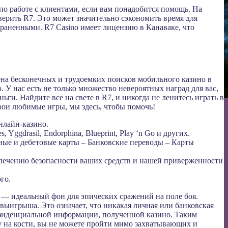
 по работе с клиентами, если вам понадобится помощь. На
верить R7. Это может значительно сэкономить время для
траненными. R7 Casino имеет лицензию в Канаваке, что
на бесконечных и трудоемких поисков мобильного казино в
. У нас есть не только множество невероятных наград для вас,
ги. Найдите все на свете в R7, и никогда не ленитесь играть в
свои любимые игры, мы здесь, чтобы помочь!
нлайн-казино.
ggdrasil, Endorphina, Blueprint, Play ‘n Go и других.
ые и дебетовые карты – Банковские переводы – Карты
спечению безопасности ваших средств и нашей приверженности
го.
 — идеальный фон для эпических сражений на поле боя.
ыигрыша. Это означает, что никакая личная или банковская
нфиденциальной информации, полученной казино. Таким
у на кости, вы не можете пройти мимо захватывающих и