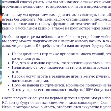
отличный способ узнать, чем мы занимаемся, а также ознаком
огромными джекпотами, то видеослоты и игры в видеопокер дл
Вот почему мы предлагаем вам одни из самых выгодных акций и
играть без депозита. Мы даем нашим старым девам и прядильщи
числа на столе или используя функцию автоматической ставк
казино и мобильном казино, а также на компьютере через элек
Особенно при игре на небольшом мобильном устройстве мобильн
вы всегда можете подключиться к нашему живому казино. Как сл
живыми дилерами. R7 требует, чтобы ваш интернет-браузер был в
Наши дизайнеры игр также приложили много усилий, чт
во что поиграть.
Все, что вам нужно сделать, это зарегистрироваться и пер
Независимо от того, являетесь ли вы опытным игроком в
вам.
Игроки могут играть в различные игры в живую рулетку,
настольными играми.
Помимо панели инструментов, мобильное приложение так
Затем у игрока есть возможность выбрать 100% бонус на 
После получения бонуса на первый депозит игроки могут испол
R7, всегда будут оставаться свежими и захватывающими. Com –
Игры, в которые можно играть, отображаются аккуратно и упор