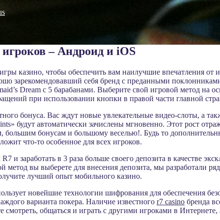
us
 игроков – Андроид и iOS
гры казино, чтобы обеспечить вам наилучшие впечатления от и
рошо зарекомендовавший себя бренд с преданными поклонниками
aid’s Dream с 5 барабанами. Выберите свой игровой метод на 
вращений при использовании кнопки в правой части главной стр
ного бонуса. Вас ждут новые увлекательные видео-слоты, а та
oints» будут автоматически зачислены мгновенно. Этот рост отр
м, большим бонусам и большому веселью!. Будь то дополнительны
ложит что-то особенное для всех игроков.
7 и заработать в 3 раза больше своего депозита в качестве экс
ой метод вы выберете для внесения депозита, мы разработали ряд
получите лучший опыт мобильного казино.
пользует новейшие технологии шифрования для обеспечения бе
аждого варианта покера. Наличие известного
r7 casino
бренда вс
 смотреть, общаться и играть с другими игроками в Интернете,