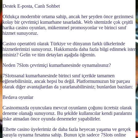
Destek E-posta, Canlı Sohbet
Oldukça modernbir ortama sahip, ancak her şeyden önce gezinmesi
kolay bir çevrimiçi kumarhane tasarladık. Web sitemizde çok çeşitli
harika casino oyunları, mükemmel promosyonlar ve birinci sınıf
hizmet sunuyoruz.
Casino operatörü olarak Türkiye ve dünyanın farklı ülkelerinde
hizmetlerimizi sunuyoruz. Hakkımızda daha fazla bilgi edinmek ister
misiniz? Gelin ve tüm detayları aşağıda öğrenin.
Neden 7Slots çevrimiçi kumarhanesinde oynamalısınız?
7Slotssanal kumarhanesinde birinci sınıf içerikle tamamen
eğlenebilirsiniz, ancak hepsi bu değil. Platformumuzun bir parçası
olarak diğer avantajlardan da yararlanabilirsiniz; bunlardan bazıları:
Bedava oyunlar
Casinomuzda oyunculara mevcut oyunların çoğunu ücretsiz olarak
deneme olanağı sunuyoruz. Bu şekilde kullanıcılar kendi paralarını
riske atmadan önce oyunda denemeler yapabilirler.
Elbette casino üyelerimiz de daha fazla heyecan yaşama ve gerçek
parayla oynama fırsatına sahip. Bunun için sadece 7Slots online