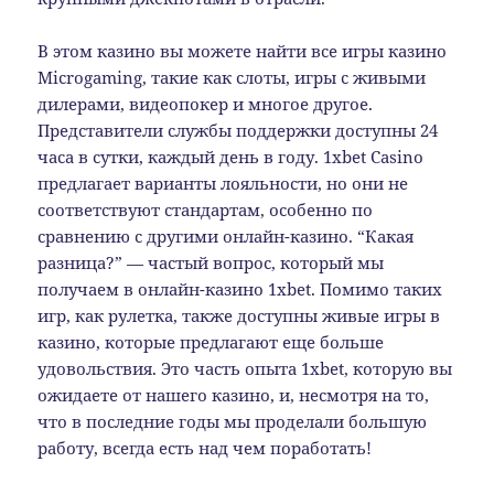
В этом казино вы можете найти все игры казино
Microgaming, такие как слоты, игры с живыми
дилерами, видеопокер и многое другое.
Представители службы поддержки доступны 24
часа в сутки, каждый день в году. 1xbet Casino
предлагает варианты лояльности, но они не
соответствуют стандартам, особенно по
сравнению с другими онлайн-казино. “Какая
разница?” — частый вопрос, который мы
получаем в онлайн-казино 1xbet. Помимо таких
игр, как рулетка, также доступны живые игры в
казино, которые предлагают еще больше
удовольствия. Это часть опыта 1xbet, которую вы
ожидаете от нашего казино, и, несмотря на то,
что в последние годы мы проделали большую
работу, всегда есть над чем поработать!