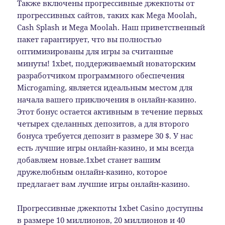
Также включены прогрессивные джекпоты от
прогрессивных сайтов, таких как Mega Moolah,
Cash Splash и Mega Moolah. Наш приветственный
пакет гарантирует, что вы полностью
оптимизированы для игры за считанные
минуты! 1xbet, поддерживаемый новаторским
разработчиком программного обеспечения
Microgaming, является идеальным местом для
начала вашего приключения в онлайн-казино.
Этот бонус остается активным в течение первых
четырех сделанных депозитов, а для второго
бонуса требуется депозит в размере 30 $. У нас
есть лучшие игры онлайн-казино, и мы всегда
добавляем новые.1xbet станет вашим
дружелюбным онлайн-казино, которое
предлагает вам лучшие игры онлайн-казино.
Прогрессивные джекпоты 1xbet Casino доступны
в размере 10 миллионов, 20 миллионов и 40