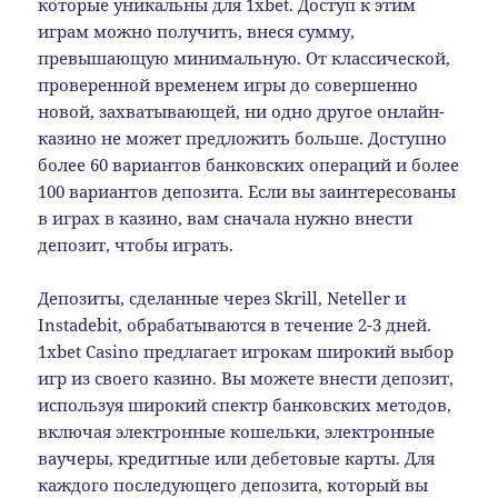
которые уникальны для 1xbet. Доступ к этим
играм можно получить, внеся сумму,
превышающую минимальную. От классической,
проверенной временем игры до совершенно
новой, захватывающей, ни одно другое онлайн-
казино не может предложить больше. Доступно
более 60 вариантов банковских операций и более
100 вариантов депозита. Если вы заинтересованы
в играх в казино, вам сначала нужно внести
депозит, чтобы играть.
Депозиты, сделанные через Skrill, Neteller и
Instadebit, обрабатываются в течение 2-3 дней.
1xbet Casino предлагает игрокам широкий выбор
игр из своего казино. Вы можете внести депозит,
используя широкий спектр банковских методов,
включая электронные кошельки, электронные
ваучеры, кредитные или дебетовые карты. Для
каждого последующего депозита, который вы