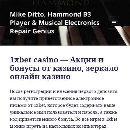
Mike Ditto, Hammond B3
Player & Musical Electronics
Repair Genius
MENU
AND
WIDGETS
1xbet casino — Акции и
бонусы от казино, зеркало
онлайн казино
После регистрации и внесения первого депозита
вы получите приветственное электронное
письмо от 1xbet, которое будет содержать ваше
уникальное имя пользователя и пароль, а также
код приветственного бонуса. Во все игры в 1xbet
можно играть на настольных компьютерах,