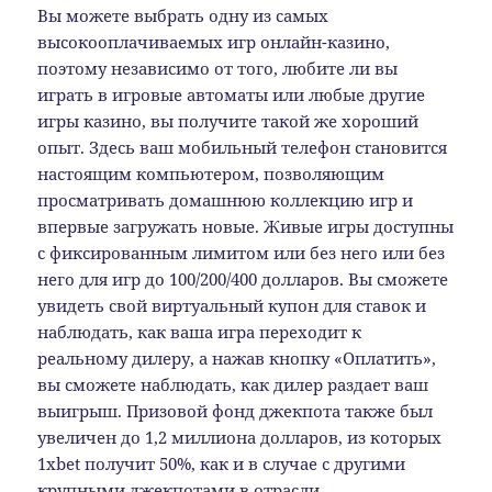
Вы можете выбрать одну из самых
высокооплачиваемых игр онлайн-казино,
поэтому независимо от того, любите ли вы
играть в игровые автоматы или любые другие
игры казино, вы получите такой же хороший
опыт. Здесь ваш мобильный телефон становится
настоящим компьютером, позволяющим
просматривать домашнюю коллекцию игр и
впервые загружать новые. Живые игры доступны
с фиксированным лимитом или без него или без
него для игр до 100/200/400 долларов. Вы сможете
увидеть свой виртуальный купон для ставок и
наблюдать, как ваша игра переходит к
реальному дилеру, а нажав кнопку «Оплатить»,
вы сможете наблюдать, как дилер раздает ваш
выигрыш. Призовой фонд джекпота также был
увеличен до 1,2 миллиона долларов, из которых
1xbet получит 50%, как и в случае с другими
крупными джекпотами в отрасли.