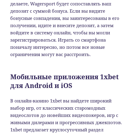
делаете, Wagersport будет сопоставлять ваш
депозит с суммой бонуса. Если вы видите
бонусные совпадения, вы заинтересованы в его
получении, идите и внесите депозит, а затем
войдите в систему онлайн, чтобы вы могли
зарегистрироваться. Играть со смартфона
поначалу интересно, но потом все новые
ограничения могут вас расстроить.
Мобильные приложения 1xbet
для Android и iOS
В онлайн-казино 1xbet вы найдете широкий
выбор игр, от классических старомодных
видеослотов до новейших видеопокеров, игр с
живыми дилерами и прогрессивных джекпотов.
1xbet предлагает круглосуточный раздел