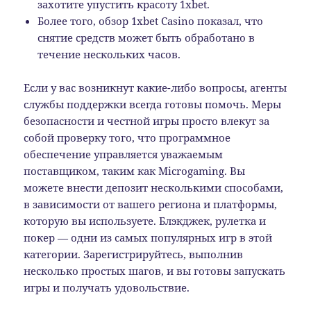
захотите упустить красоту 1xbet.
Более того, обзор 1xbet Casino показал, что
снятие средств может быть обработано в
течение нескольких часов.
Если у вас возникнут какие-либо вопросы, агенты
службы поддержки всегда готовы помочь. Меры
безопасности и честной игры просто влекут за
собой проверку того, что программное
обеспечение управляется уважаемым
поставщиком, таким как Microgaming. Вы
можете внести депозит несколькими способами,
в зависимости от вашего региона и платформы,
которую вы используете. Блэкджек, рулетка и
покер — одни из самых популярных игр в этой
категории. Зарегистрируйтесь, выполнив
несколько простых шагов, и вы готовы запускать
игры и получать удовольствие.