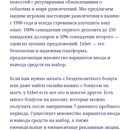
новостей с регулярными обновлениями о
событиях в мире развлечений. Мы предлагаем
нашим игрокам настоящие развлечения в казино
с 1998 года и всегда стремимся улучшить ваш
опыт. 100% совпадение первого депозита до 250
канадских долларов и 50% совпадение второго —
одни из лучших предложений. 1xbet — это
безопасная и надежная платформа,
предлагающая множество вариантов ввода и
вывода средств на выбор.
Если вам нужно начать с бездепозитного бонуса
или даже найти онлайн-казино с бонусом на
матч, у 1xbet есть все это и многое другое. Есть
много бонусов на депозит, которые можно
получить после завершения 7-дневного пробного
периода. Существует множество вариантов ввода
и вывода средств на выбор, а также
еженедельные и ежемесячные рекламные акции,