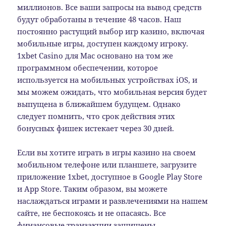
миллионов. Все ваши запросы на вывод средств
будут обработаны в течение 48 часов. Наш
постоянно растущий выбор игр казино, включая
мобильные игры, доступен каждому игроку.
1xbet Casino для Mac основано на том же
программном обеспечении, которое
используется на мобильных устройствах iOS, и
мы можем ожидать, что мобильная версия будет
выпущена в ближайшем будущем. Однако
следует помнить, что срок действия этих
бонусных фишек истекает через 30 дней.
Если вы хотите играть в игры казино на своем
мобильном телефоне или планшете, загрузите
приложение 1xbet, доступное в Google Play Store
и App Store. Таким образом, вы можете
наслаждаться играми и развлечениями на нашем
сайте, не беспокоясь и не опасаясь. Все
финансовые транзакции защищены