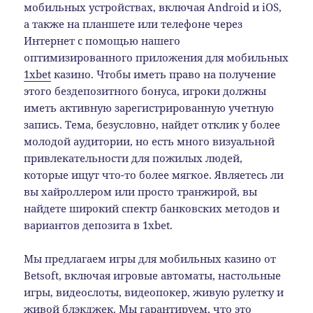
мобильных устройствах, включая Android и iOS,
а также на планшете или телефоне через
Интернет с помощью нашего
оптимизированного приложения для мобильных
1xbet
казино. Чтобы иметь право на получение
этого бездепозитного бонуса, игроки должны
иметь активную зарегистрированную учетную
запись. Тема, безусловно, найдет отклик у более
молодой аудитории, но есть много визуальной
привлекательности для пожилых людей,
которые ищут что-то более мягкое. Являетесь ли
вы хайроллером или просто транжирой, вы
найдете широкий спектр банковских методов и
вариантов депозита в 1xbet.
Мы предлагаем игры для мобильных казино от
Betsoft, включая игровые автоматы, настольные
игры, видеослоты, видеопокер, живую рулетку и
живой блэкджек. Мы гарантируем, что это