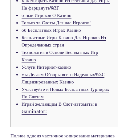
Как Выбрать Казино Из Рейтинга ддя Игры
На фарцануть%3F
отзыв Игроков О Казино
Только те Слоты Для нас Игроков!
об Бесплатных Играх Казино
Бесплатные Игры Казино Для Игроков Из
Определенных стран
Технология в Основе Бесплатных Игр
Казино
Услуги Интернет-казино
мы Делаем Обзоры всего Надежных%2C
Лицензированных Казино
Участвуйте и Новых Бесплатных Турнирах
По Слотам
Играй желающим В Слот-автоматы в
Gaminator!
Полное одноиз частичное копирование материалов