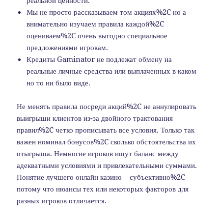
реальной ценности.
Мы не просто рассказываем том акциях%2C но а
внимательно изучаем правила каждой%2C
оцениваем%2C очень выгодно специальное
предложениями игрокам.
Кредиты Gaminator не подлежат обмену на
реальные личные средства или выплаченных в каком
но то ни было виде.
Не менять правила посреди акций%2C не аннулировать
выигрыши клиентов из-за двойного трактования
правил%2C четко прописывать все условия. Только так
важен номинал бонусов%2C сколько обстоятельства их
отыгрыша. Немногие игроков ищут баланс между
адекватными условиями и привлекательными суммами.
Понятие лучшего онлайн казино – субъективно%2C
потому что нюансы тех или некоторых факторов для
разных игроков отличается.