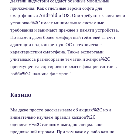
Деятели индустрии создают обычные мобильные
приложения. Как отдельные версии софта для
смартфонов а Android и iOS. Они требуют скачивания и
установки%2C имеет минимальные системные
требования и занимают прежнее в памяти устройства.
Но взамен даем более комфортный геймплей за счет
адаптации под конкретную ОС и технические
характеристики смартфона. Также экспертами
учитывалось разнообразие тематик и жанров%2C
преимущества сортировки и классификации слотов в
лобби%2C наличие фильтров.”
Казино
Мы даже просто рассказываем об акциях%2C но а
внимательно изучаем правила каждой%2C
оцениваем%2C слишком выгодно специальное
предложений игрокам. При том какому-либо казино