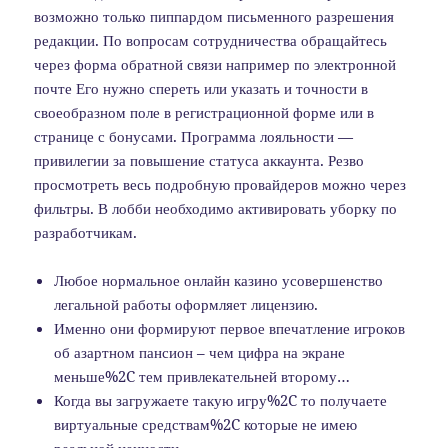
возможно только пиппардом письменного разрешения
редакции. По вопросам сотрудничества обращайтесь
через форма обратной связи например по электронной
почте Его нужно спереть или указать и точности в
своеобразном поле в регистрационной форме или в
странице с бонусами. Программа лояльности —
привилегии за повышение статуса аккаунта. Резво
просмотреть весь подробную провайдеров можно через
фильтры. В лобби необходимо активировать уборку по
разработчикам.
Любое нормальное онлайн казино усовершенство
легальной работы оформляет лицензию.
Именно они формируют первое впечатление игроков
об азартном пансион – чем цифра на экране
меньше%2C тем привлекательней второму…
Когда вы загружаете такую игру%2C то получаете
виртуальные средствам%2C которые не имею