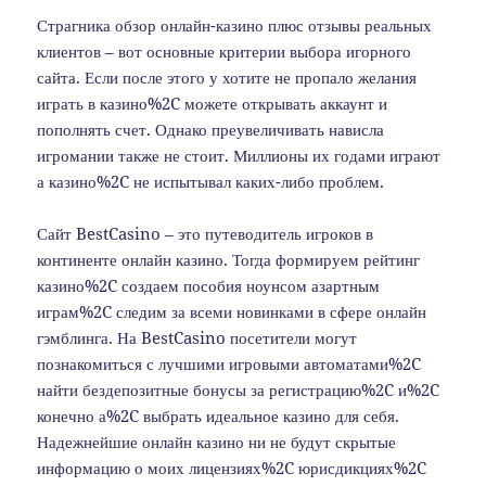
Страгника обзор онлайн-казино плюс отзывы реальных
клиентов – вот основные критерии выбора игорного
сайта. Если после этого у хотите не пропало желания
играть в казино%2C можете открывать аккаунт и
пополнять счет. Однако преувеличивать нависла
игромании также не стоит. Миллионы их годами играют
а казино%2C не испытывал каких-либо проблем.
Сайт BestCasino – это путеводитель игроков в
континенте онлайн казино. Тогда формируем рейтинг
казино%2C создаем пособия ноунсом азартным
играм%2C следим за всеми новинками в сфере онлайн
гэмблинга. На BestCasino посетители могут
познакомиться с лучшими игровыми автоматами%2C
найти бездепозитные бонусы за регистрацию%2C и%2C
конечно а%2C выбрать идеальное казино для себя.
Надежнейшие онлайн казино ни не будут скрытые
информацию о моих лицензиях%2C юрисдикциях%2C