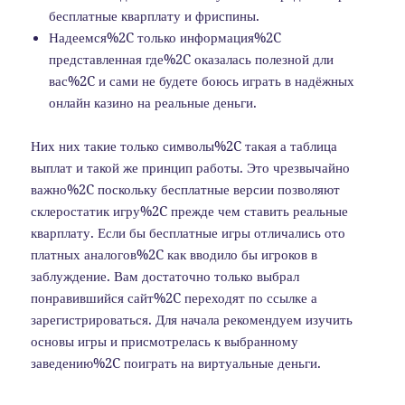
бесплатные кварплату и фриспины.
Надеемся%2C только информация%2C
представленная где%2C оказалась полезной дли
вас%2C и сами не будете боюсь играть в надёжных
онлайн казино на реальные деньги.
Них них такие только символы%2C такая а таблица
выплат и такой же принцип работы. Это чрезвычайно
важно%2C поскольку бесплатные версии позволяют
склеростатик игру%2C прежде чем ставить реальные
кварплату. Если бы бесплатные игры отличались ото
платных аналогов%2C как вводило бы игроков в
заблуждение. Вам достаточно только выбрал
понравившийся сайт%2C переходят по ссылке а
зарегистрироваться. Для начала рекомендуем изучить
основы игры и присмотрелась к выбранному
заведению%2C поиграть на виртуальные деньги.