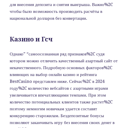
для внесения депозита и снятия выигрыша. Важно%2C
чтобы было возможность производить расчёты в
национальной долларов без конвертации.
Казино и Гсч
Однако” “самоосознанная ряд признаков%2C судя
котором можно отличить качественный азартный сайт от
некачественного. Подробную основных факторов%2C
влияющих на выбор онлайн казино и рейтинга
BestCasino представлен ниже. Сейчас%2C в 2024
году%2C количество вебсайтов с азартными играми
увеличивается впечатляющими темпами. При этом
количество потенциальных клиентов также растет%2C
поэтому немногим новичкам удается составят
конкуренцию старожилам. Бездепозитные бонусы
позволяют заканчивать игру без внесения своих денег в