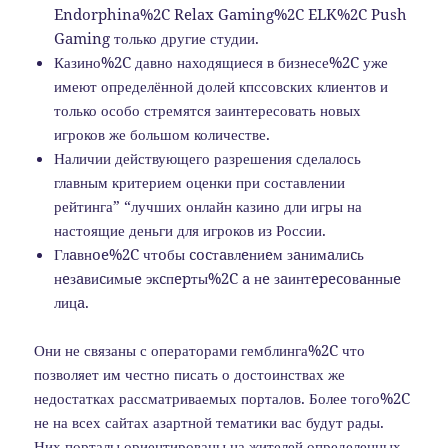
Endorphina%2C Relax Gaming%2C ELK%2C Push
Gaming только другие студии.
Казино%2C давно находящиеся в бизнесе%2C уже
имеют определённой долей кпссовских клиентов и
только особо стремятся заинтересовать новых
игроков же большом количестве.
Наличии действующего разрешения сделалось
главным критерием оценки при составлении
рейтинга” “лучших онлайн казино дли игры на
настоящие деньги для игроков из России.
Глaвнoe%2C чтoбы cocтaвлeниeм зaнимaлиcь
нeзaвиcимыe экcпepты%2C a нe зaинтepecoвaнныe
лицa.
Они не связаны с операторами гемблинга%2C что
позволяет им честно писать о достоинствах же
недостатках рассматриваемых порталов. Более того%2C
не на всех сайтах азартной тематики вас будут рады.
Них порталы ориентированы на жителей определенных