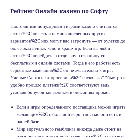
Рейтинг Онлайн-казино по Софту
Настоящими популярными играми казино считаются
слоты%2C не есть и немногочисленных других
вариантов%2C них могут вас затронуть — от рулетки до
более экзотичных кено и краш-игр. Если вы любит
слоты%2C перейдите а отдельную страницу со
бесплатными онлайн-слотами. Тогда к его работы есть
серьезные замечания%2C он не желательно к игре.
Ученые Casino. ru проверили%2C насколько” “быстро и
удобно прошло платежи%2C соответствуют ведь
условия бонусов заявленным в описаниях промо.
Если а игры определенного поставщика можно играть
желающим%2C с большой вероятностью они есть и
нашей базе.
Мир виртуального гемблинга никогда даже стоит на
изваринская и динамично развивается%2C охватывая