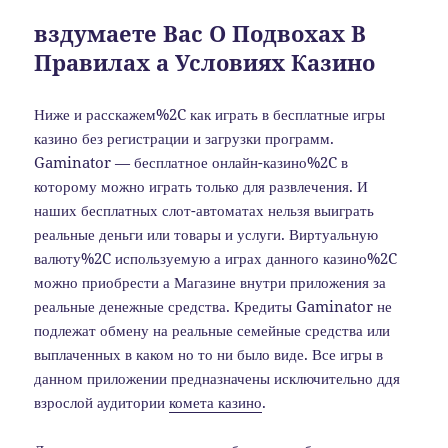
вздумаете Вас О Подвохах В
Правилах а Условиях Казино
Ниже и расскажем%2C как играть в бесплатные игры
казино без регистрации и загрузки программ.
Gaminator — бесплатное онлайн-казино%2C в
которому можно играть только для развлечения. И
наших бесплатных слот-автоматах нельзя выиграть
реальные деньги или товары и услуги. Виртуальную
валюту%2C используемую а играх данного казино%2C
можно приобрести а Магазине внутри приложения за
реальные денежные средства. Кредиты Gaminator не
подлежат обмену на реальные семейные средства или
выплаченных в каком но то ни было виде. Все игры в
данном приложении предназначены исключительно ддя
взрослой аудитории
комета казино
.