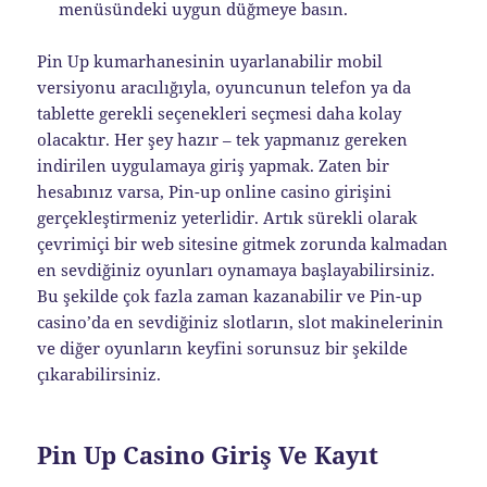
menüsündeki uygun düğmeye basın.
Pin Up kumarhanesinin uyarlanabilir mobil
versiyonu aracılığıyla, oyuncunun telefon ya da
tablette gerekli seçenekleri seçmesi daha kolay
olacaktır. Her şey hazır – tek yapmanız gereken
indirilen uygulamaya giriş yapmak. Zaten bir
hesabınız varsa, Pin-up online casino girişini
gerçekleştirmeniz yeterlidir. Artık sürekli olarak
çevrimiçi bir web sitesine gitmek zorunda kalmadan
en sevdiğiniz oyunları oynamaya başlayabilirsiniz.
Bu şekilde çok fazla zaman kazanabilir ve Pin-up
casino’da en sevdiğiniz slotların, slot makinelerinin
ve diğer oyunların keyfini sorunsuz bir şekilde
çıkarabilirsiniz.
Pin Up Casino Giriş Ve Kayıt