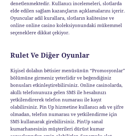
denetlenmektedir. Kullanıcı incelemeleri, slotlarda
elde edilen sağlam kazançların açıklamalarını içerir.
Oyuncular adil kurallara, slotların kalitesine ve
online online casino koleksiyonundaki mükemmel
seçeneklere dikkat çekiyor.
Rulet Ve Diğer Oyunlar
Kişisel dolabın bêtisier menüsünün “Promosyonlar”
bölümüne girmeniz yeterlidir ve beğendiğiniz
bonusları etkinleştirebilirsiniz. Online casinolarda,
akıllı telefonunuza gelen SMS ile hesabınızı
yetkilendirerek telefon numarası ile kayıt
olabilirsiniz. Pin Up hizmetine kullanıcı adı ve şifre
olmadan, telefon numarası ve yetkilendirme için
SMS kullanarak girebilirsiniz. PinUp sanal
kumarhanesinin müşterileri dürüst kumar