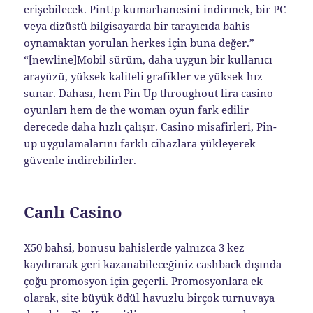
erişebilecek. PinUp kumarhanesini indirmek, bir PC
veya dizüstü bilgisayarda bir tarayıcıda bahis
oynamaktan yorulan herkes için buna değer.”
“[newline]Mobil sürüm, daha uygun bir kullanıcı
arayüzü, yüksek kaliteli grafikler ve yüksek hız
sunar. Dahası, hem Pin Up throughout lira casino
oyunları hem de the woman oyun fark edilir
derecede daha hızlı çalışır. Casino misafirleri, Pin-
up uygulamalarını farklı cihazlara yükleyerek
güvenle indirebilirler.
Canlı Casino
X50 bahsi, bonusu bahislerde yalnızca 3 kez
kaydırarak geri kazanabileceğiniz cashback dışında
çoğu promosyon için geçerli. Promosyonlara ek
olarak, site büyük ödül havuzlu birçok turnuvaya