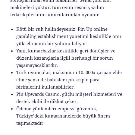
sonuçlarından emin olabilirler. Senaryolu slot
makineleri yoktur, tüm oyun resmi yazılım
tedarikçilerinin sunucularından oynanır.
Kötü bir ruh halindeyseniz, Pin Up online
gambling establishment yönetimi kesinlikle onu
yükseltmenin bir yolunu biliyor.
Yani, kumarbazlar kesinlikle geri dönüşler ve
düzenli kazançlarla ilgili herhangi bir sorun
yaşamayacaklardır.
Türk oyuncular, maksimum 10. 000x çarpan elde
etme şansı ile bahisler için kripto para
birimlerini kullanabilirler.
Pin Upwards Casino, güçlü müşteri hizmetleri ve
destek ekibi ile dikkat çeker.
Ödeme yöntemleri empieza güvenlik,
Türkiye’deki kumarhanelerde büyük önem
taşımaktadır.