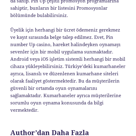
da sahip. Pin Up çeşitli promosyon programlarına
sahiptir, bunların bir listesini Promosyonlar
bölümünde bulabilirsiniz.
Üyelik için herhangi bir ücret ödemeniz gerekmez
ve kayıt sırasında belge talep edilmez. Evet, Pin
number Up casino, hareket halindeyken oynamayı
sevenler için bir mobil uygulama sunmaktadır.
Android veya iOS işletim sistemli herhangi bir mobil
cihaza yükleyebilirsiniz. Türkiye’deki kumarhaneler
ayrıca, lisanslı ve düzenlenen kumarhane siteleri
olarak faaliyet göstermektedir. Bu da müşterilerin
güvenli bir ortamda oyun oynamalarını
sağlamaktadır. Kumarhaneler ayrıca müşterilerine
sorumlu oyun oynama konusunda da bilgi
vermektedir.
Author’dan Daha Fazla