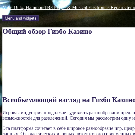
Skip
Mike Ditto, Hammond B3 Player & Musical Electronics Repair Geni
to
content
Menu and widgets
Общий обзор Гизбо Казино
Всеобъемлющий взгляд на Гизбо Казин
Игровая индустрия продолжает удивлять разнообразием предл
возможностей для развлечений. Сегодня мы рассмотрим одну 
Эта платформа сочетает в себе широкое разнообразие игр, щед
данных. От классических игровых автоматов до современных ви