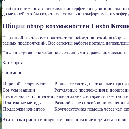
Особого внимания заслуживает интерфейс и функциональность 
до мелочей, чтобы создать максимально комфортную атмосферу
Общий обзор возможностей Гизбо Кази
На данной платформе пользователи найдут широкий выбор разв
разных предпочтений. Все аспекты работы портала направлены
Ниже представлена таблица с основными характеристиками и 
Категория
Описание
Игровой ассортимент
Включает слоты, настольные игры и 
Бонусы и акции
Регулярные предложения и поощрени
Безопасность и лицензии
Защита данных и гарантии честной 
Платежные методы
Разнообразие способов пополнения и
Поддержка клиентов
Круглосуточная помощь через чат, ema
Эти характеристики подчеркивают внимание к деталям и ориен