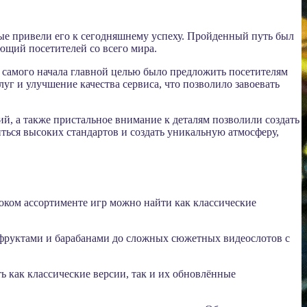
рые привели его к сегодняшнему успеху. Пройденный путь был
ющий посетителей со всего мира.
 С самого начала главной целью было предложить посетителям
уг и улучшение качества сервиса, что позволило завоевать
й, а также пристальное внимание к деталям позволили создать
ться высоких стандартов и создать уникальную атмосферу,
оком ассортименте игр можно найти как классические
с фруктами и барабанами до сложных сюжетных видеослотов с
ь как классические версии, так и их обновлённые