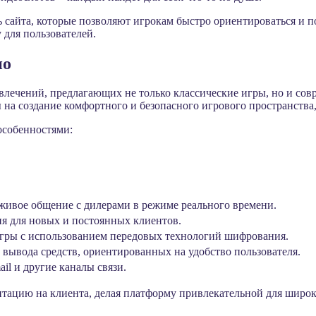
сайта, которые позволяют игрокам быстро ориентироваться и п
 для пользователей.
но
лечений, предлагающих не только классические игры, но и сов
 на создание комфортного и безопасного игрового пространства
особенностями:
живое общение с дилерами в режиме реального времени.
я для новых и постоянных клиентов.
игры с использованием передовых технологий шифрования.
 вывода средств, ориентированных на удобство пользователя.
il и другие каналы связи.
тацию на клиента, делая платформу привлекательной для широко