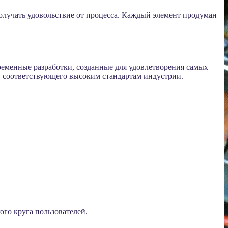
олучать удовольствие от процесса. Каждый элемент продуман
ременные разработки, созданные для удовлетворения самых
, соответствующего высоким стандартам индустрии.
го круга пользователей.