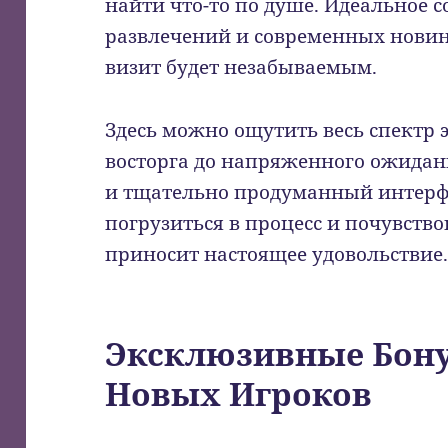
найти что-то по душе. Идеальное 
развлечений и современных новин
визит будет незабываемым.
Здесь можно ощутить весь спектр 
восторга до напряженного ожида
и тщательно продуманный интерф
погрузиться в процесс и почувство
приносит настоящее удовольствие
Эксклюзивные Бону
Новых Игроков