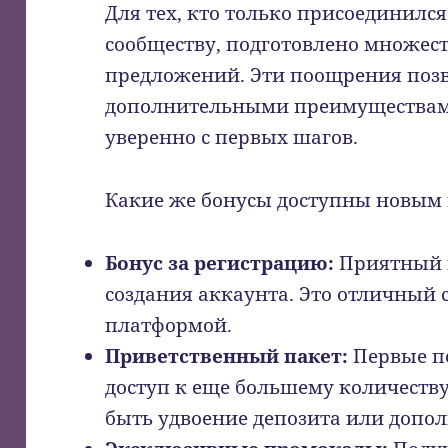
Для тех, кто только присоединилс
сообществу, подготовлено множес
предложений. Эти поощрения позв
дополнительными преимуществами
уверенно с первых шагов.
Какие же бонусы доступны новым
Бонус за регистрацию:
Приятный п
создания аккаунта. Это отличный с
платформой.
Приветственный пакет:
Первые п
доступ к еще большему количеству
быть удвоение депозита или допо