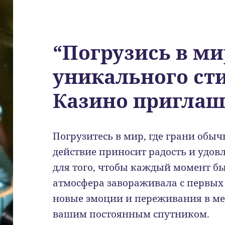
“Погрузись в ми
уникального сти
Казино приглаша
Погрузитесь в мир, где грани обы
действие приносит радость и удовл
для того, чтобы каждый момент б
атмосфера завораживала с первых 
новые эмоции и переживания в мес
вашим постоянным спутником.