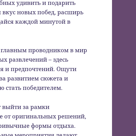
обных удивить и подарить
 вкус новых побед, расширь
дайся каждой минутой в
 главным проводником в мир
ых развлечений – здесь
ия и предпочтений. Ощути
за развитием сюжета и
 стать победителем.
 выйти за рамки
е от оригинальных решений,
привычные формы отдыха.
льные мероприятия делают