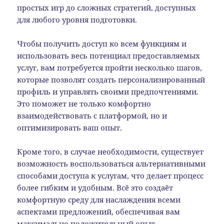
простых игр до сложных стратегий, доступных
для любого уровня подготовки.
Чтобы получить доступ ко всем функциям и
использовать весь потенциал предоставляемых
услуг, вам потребуется пройти несколько шагов,
которые позволят создать персонализированный
профиль и управлять своими предпочтениями.
Это поможет не только комфортно
взаимодействовать с платформой, но и
оптимизировать ваш опыт.
Кроме того, в случае необходимости, существует
возможность воспользоваться альтернативными
способами доступа к услугам, что делает процесс
более гибким и удобным. Всё это создаёт
комфортную среду для наслаждения всеми
аспектами предложений, обеспечивая вам
максимально положительный опыт.