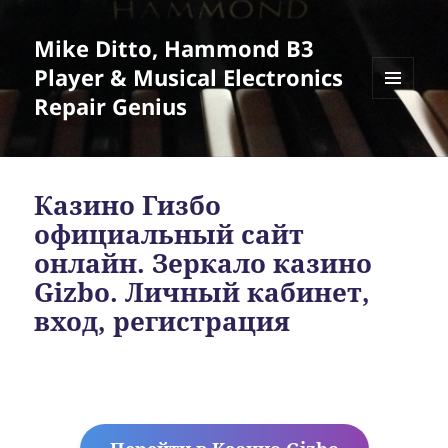
Mike Ditto, Hammond B3
Player & Musical Electronics
Repair Genius
MENU
AND
WIDGETS
Казино Гизбо
официальный сайт
онлайн. Зеркало казино
Gizbo. Личный кабинет,
вход, регистрация