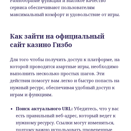
Разнообразие функций и высокое качество
сервиса обеспечивают пользователям
максимальный комфорт и удовольствие от игры.
Как зайти на официальный
сайт казино Гизбо
Для того чтобы получить доступ к платформе, на
которой проводятся азартные игры, необходимо
выполнить несколько простых шагов. Эти
действия помогут вам легко и быстро попасть на
нужный ресурс, обеспечивая удобный доступ к
играм и функциям.
Поиск актуального URL:
Убедитесь, что у вас
есть правильный веб-адрес, который ведет к
нужному ресурсу. Ссылки могут изменяться,
поэтому важно использовать проверенные