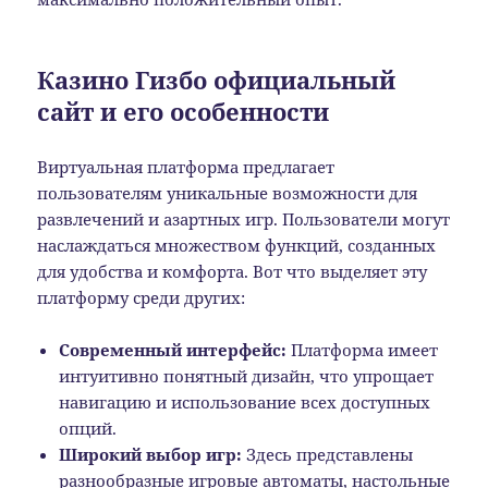
Казино Гизбо официальный
сайт и его особенности
Виртуальная платформа предлагает
пользователям уникальные возможности для
развлечений и азартных игр. Пользователи могут
наслаждаться множеством функций, созданных
для удобства и комфорта. Вот что выделяет эту
платформу среди других:
Современный интерфейс:
Платформа имеет
интуитивно понятный дизайн, что упрощает
навигацию и использование всех доступных
опций.
Широкий выбор игр:
Здесь представлены
разнообразные игровые автоматы, настольные