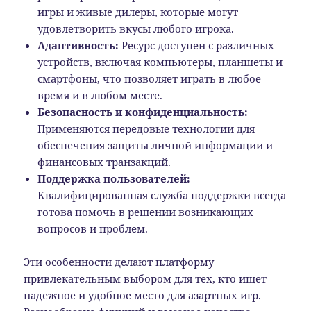
игры и живые дилеры, которые могут
удовлетворить вкусы любого игрока.
Адаптивность:
Ресурс доступен с различных
устройств, включая компьютеры, планшеты и
смартфоны, что позволяет играть в любое
время и в любом месте.
Безопасность и конфиденциальность:
Применяются передовые технологии для
обеспечения защиты личной информации и
финансовых транзакций.
Поддержка пользователей:
Квалифицированная служба поддержки всегда
готова помочь в решении возникающих
вопросов и проблем.
Эти особенности делают платформу
привлекательным выбором для тех, кто ищет
надежное и удобное место для азартных игр.