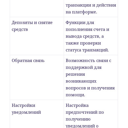
транзакции и действия
на платформе.
Депозиты и снятие
Функции для
средств
пополнения счета и
вывода средств, а
также проверки
статуса транзакций.
Обратная связь
Возможность связи с
поддержкой для
решения
возникающих
вопросов и получения
помощи.
Настройки
Настройка
уведомлений
предпочтений по
получению
уведомлений о