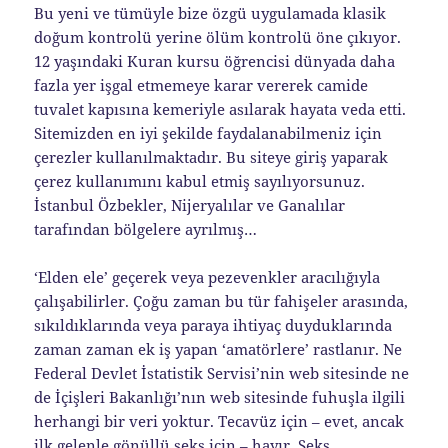
Bu yeni ve tümüyle bize özgü uygulamada klasik
doğum kontrolü yerine ölüm kontrolü öne çıkıyor.
12 yaşındaki Kuran kursu öğrencisi dünyada daha
fazla yer işgal etmemeye karar vererek camide
tuvalet kapısına kemeriyle asılarak hayata veda etti.
Sitemizden en iyi şekilde faydalanabilmeniz için
çerezler kullanılmaktadır. Bu siteye giriş yaparak
çerez kullanımını kabul etmiş sayılıyorsunuz.
İstanbul Özbekler, Nijeryalılar ve Ganalılar
tarafından bölgelere ayrılmış…
‘Elden ele’ geçerek veya pezevenkler aracılığıyla
çalışabilirler. Çoğu zaman bu tür fahişeler arasında,
sıkıldıklarında veya paraya ihtiyaç duyduklarında
zaman zaman ek iş yapan ‘amatörlere’ rastlanır. Ne
Federal Devlet İstatistik Servisi’nin web sitesinde ne
de İçişleri Bakanlığı’nın web sitesinde fuhuşla ilgili
herhangi bir veri yoktur. Tecavüz için – evet, ancak
ilk gelenle gönüllü seks için – hayır. Seks