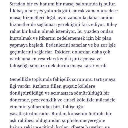
Sıradan bir ev hanımı bir masaj salonunda iş bulur.
İlk başta her şey yolunda gitti, ancak zamanla sadece
masaj hizmetleri değil, aynı zamanda daha samimi
hizmetler de sağlaması gerektiğini fark ediyor. Riley
rahat bir kadın olmak istemiyor, bu yüzden ondan
kurtulmak ve itibarını zedelememek için bir plan
yapmaya başladı. Bedenlerini satarlar ve bu zor işle
geçimlerini sağlarlar. Eskiden onlardan daha çok
vardı ama en cesurları kendi işini açmaya ve
fahişeliği sonsuza dek durdurmaya karar verdi.
Genellikle toplumda fahişelik sorununu tartışmaya
ilgi vardır. Kızların fiilen güçsüz kölelere
dönüştürüldüğü ve acımasızca sömürüldüğü bir
dönemde, pezevenklik ve cinsel kölelikle mücadele
etmenin yollarından biri, fahişeliğin
yasallaştırılmasıdır. Bunlar, kimsenin önünde bir
aşk rahibesi olduğundan şüphelenmeyeceğine
bakan zeki ve eğitimli kızlar. Elbette hayatları ve