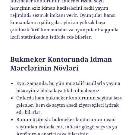
Bukmeker kontorunun internet rəsmi saytı
həmçinin əziz idman hadisələrini bədii yayım
rejimində sezmək imkanı verir. Oyunçular hansı
komandanın qalib gələcəyini ən yüksək başa
çəkilmək ötrü komandalar və oyunçular haqqında
izafi statistikadan istifadə edə bilərlər.
Bukmeker Kontorunda Idman
Mərclərinin Növləri
Eyni zamanda, bu gün müxtəlif üsullarla yayına
biləcəyiniz blokadaya tikili olmalısınız.
Onlarda həm bukmeker kontorunun saytına təzə
gələnlər, həm də saytın əbədi ziyarətçiləri iştirak
edə bilərlər.
Bunun üçün siz bukmeker kontorunun rəsmi
saytından istifadə edə, müasir güzgü seçə və ya
AppStore-a aparici çəkə bilərsiniz.