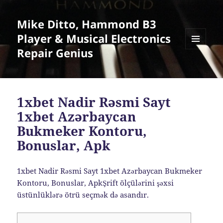
Mike Ditto, Hammond B3
Player & Musical Electronics
Repair Genius
MENU
AND
WIDGETS
1xbet Nadir Rəsmi Sayt
1xbet Azərbaycan
Bukmeker Kontoru,
Bonuslar, Apk
1xbet Nadir Rəsmi Sayt 1xbet Azərbaycan Bukmeker
Kontoru, Bonuslar, Apk
Şrift ölçülərini şəxsi
üstünlüklərə ötrü seçmək də asandır.