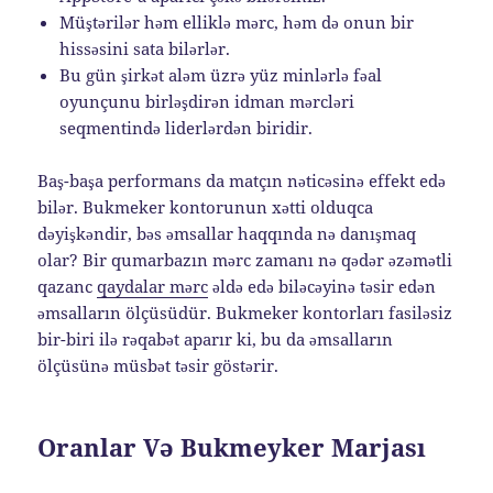
Müştərilər həm elliklə mərc, həm də onun bir
hissəsini sata bilərlər.
Bu gün şirkət aləm üzrə yüz minlərlə fəal
oyunçunu birləşdirən idman mərcləri
seqmentində liderlərdən biridir.
Baş-başa performans da matçın nəticəsinə effekt edə
bilər. Bukmeker kontorunun xətti olduqca
dəyişkəndir, bəs əmsallar haqqında nə danışmaq
olar? Bir qumarbazın mərc zamanı nə qədər əzəmətli
qazanc
qaydalar mərc
əldə edə biləcəyinə təsir edən
əmsalların ölçüsüdür. Bukmeker kontorları fasiləsiz
bir-biri ilə rəqabət aparır ki, bu da əmsalların
ölçüsünə müsbət təsir göstərir.
Oranlar Və Bukmeyker Marjası