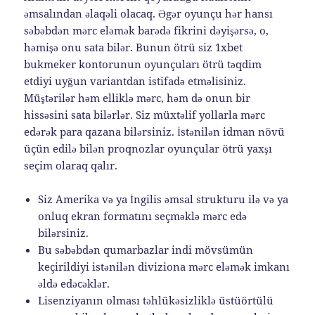
əmsalından əlaqəli olacaq. Əgər oyunçu hər hansı
səbəbdən mərc eləmək barədə fikrini dəyişərsə, o,
həmişə onu sata bilər. Bunun ötrü siz 1xbet
bukmeker kontorunun oyunçuları ötrü təqdim
etdiyi uyğun variantdan istifadə etməlisiniz.
Müştərilər həm elliklə mərc, həm də onun bir
hissəsini sata bilərlər. Siz müxtəlif yollarla mərc
edərək para qazana bilərsiniz. İstənilən idman növü
üçün edilə bilən proqnozlar oyunçular ötrü yaxşı
seçim olaraq qalır.
Siz Amerika və ya İngilis əmsal strukturu ilə və ya
onluq ekran formatını seçməklə mərc edə
bilərsiniz.
Bu səbəbdən qumarbazlar indi mövsümün
keçirildiyi istənilən diviziona mərc eləmək imkanı
əldə edəcəklər.
Lisenziyanın olması təhlükəsizliklə üstüörtülü