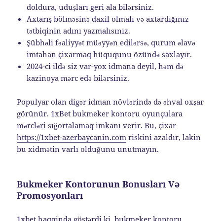
doldura, uduşları geri ala bilərsiniz.
Axtarış bölməsinə daxil olmalı və axtardığınız
tətbiqinin adını yazmalısınız.
Şübhəli fəaliyyət müəyyən edilərsə, qurum əlavə
imtahan çixarmaq hüququnu özündə saxlayır.
2024-ci ildə siz var-yox idmana deyil, həm də
kazinoya mərc edə bilərsiniz.
Populyar olan digər idman növlərində də əhval oxşar
görünür. 1xBet bukmeker kontoru oyunçulara
mərcləri sığortalamaq imkanı verir. Bu, çixar
https://1xbet-azerbaycanin.com
riskini azaldır, lakin
bu xidmətin varlı olduğunu unutmayın.
Bukmeker Kontorunun Bonusları Və
Promosyonları
1xbet haqqinda göstərdi ki, bukmeker kontoru