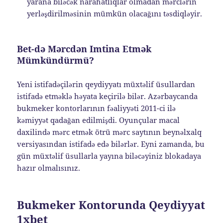
yarana biləcək narahatlıqlar olmadan mərclərin
yerləşdirilməsinin mümkün olacağını təsdiqləyir.
Bet-də Mərcdən Imtina Etmək
Mümkündürmü?
Yeni istifadəçilərin qeydiyyatı müxtəlif üsullardan
istifadə etməklə həyata keçirilə bilər. Azərbaycanda
bukmeker kontorlarının fəaliyyəti 2011-ci ilə
kəmiyyət qadağan edilmişdi. Oyunçular macal
daxilində mərc etmək ötrü mərc saytının beynəlxalq
versiyasından istifadə edə bilərlər. Eyni zamanda, bu
gün müxtəlif üsullarla yayına biləcəyiniz blokadaya
hazır olmalısınız.
Bukmeker Kontorunda Qeydiyyat
1xbet