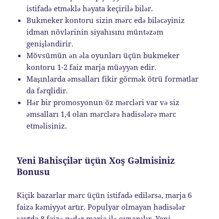
istifadə etməklə həyata keçirilə bilər.
Bukmeker kontoru sizin mərc edə biləcəyiniz
idman növlərinin siyahısını müntəzəm
genişləndirir.
Mövsümün ən əla oyunları üçün bukmeker
kontoru 1-2 faiz marja müəyyən edir.
Maşınlarda əmsalları fikir görmək ötrü formatlar
da fərqlidir.
Hər bir promosyonun öz mərcləri var və siz
əmsalları 1,4 olan mərclərə hadisələrə mərc
etməlisiniz.
Yeni Bahisçilər üçün Xoş Gəlmisiniz
Bonusu
Kiçik bazarlar mərc üçün istifadə edilərsə, marja 6
faizə kəmiyyət artır. Populyar olmayan hadisələr
saytda 8 faizə qədər marja ilə oynanılır. Yeni